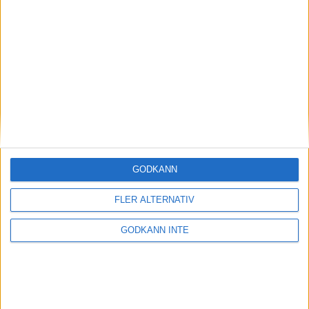
Här är det svenska laget till VM
- “ser fram emot
mästerskapet”
03 september 2025 13:00
GODKÄNN
FLER ALTERNATIV
GODKÄNN INTE