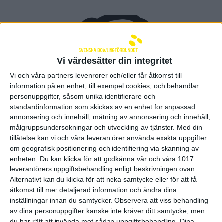
Vi värdesätter din integritet
Vi och våra partners levenrorer och/eller får åtkomst till
information på en enhet, till exempel cookies, och behandlar
personuppgifter, såsom unika identifierare och
standardinformation som skickas av en enhet for anpassad
annonsering och innehåll, mätning av annonsering och innehåll,
målgruppsundersokningar och utveckling av tjänster.
Med din
tillåtelse kan vi och våra leverantörer använda exakta uppgifter
Ansök om Fritidskortet
om geografisk positionering och identifiering via skanning av
enheten. Du kan klicka för att godkänna vår och våra 1017
10 september 2025 14:56
leverantörers uppgiftsbehandling enligt beskrivningen ovan.
Alternativt kan du klicka för att neka samtycke eller för att få
åtkomst till mer detaljerad information och ändra dina
inställningar innan du samtycker.
Observera att viss behandling
av dina personuppgifter kanske inte kräver ditt samtycke, men
du har rätt att invända mot sådan uppgiftsbehandling. Dina