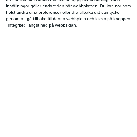
inställningar gäller endast den här webbplatsen. Du kan när som
helst ändra dina preferenser eller dra tillbaka ditt samtycke
genom att gå tillbaka till denna webbplats och klicka på knappen
"Integritet" längst ned på webbsidan.
Dubbla segrar för BK Ax i
Swedish Youth Tour Nässjö
08 september 2025 13:36