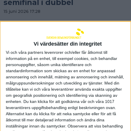
semifinal i dubbel
15 juni 2026 17:28
Vi värdesätter din integritet
Vi och våra partners levenrorer och/eller får åtkomst till
information på en enhet, till exempel cookies, och behandlar
personuppgifter, såsom unika identifierare och
standardinformation som skickas av en enhet for anpassad
annonsering och innehåll, mätning av annonsering och innehåll,
målgruppsundersokningar och utveckling av tjänster.
Med din
tillåtelse kan vi och våra leverantörer använda exakta uppgifter
om geografisk positionering och identifiering via skanning av
enheten. Du kan klicka för att godkänna vår och våra 1017
leverantörers uppgiftsbehandling enligt beskrivningen ovan.
Josefin Hermansson och
Alternativt kan du klicka för att neka samtycke eller för att få
Victoria Johansson tvåa i
åtkomst till mer detaljerad information och ändra dina
inställningar innan du samtycker.
Observera att viss behandling
dubbelkvalet - en squad