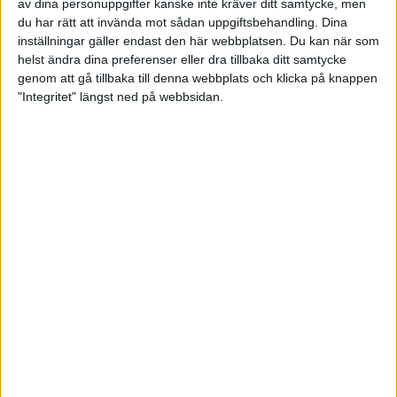
av dina personuppgifter kanske inte kräver ditt samtycke, men
återstår
du har rätt att invända mot sådan uppgiftsbehandling. Dina
inställningar gäller endast den här webbplatsen. Du kan när som
15 juni 2026 13:33
helst ändra dina preferenser eller dra tillbaka ditt samtycke
genom att gå tillbaka till denna webbplats och klicka på knappen
"Integritet" längst ned på webbsidan.
Anna Andersson och Ottilia
Gunnarsson trea i squad 1 i