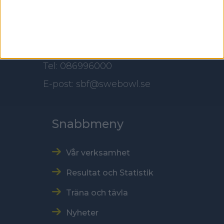
118 60 Stockholm
Kontakt
Tel: 086996000
E-post: sbf@swebowl.se
Snabbmeny
Vår verksamhet
Resultat och Statistik
Träna och tävla
Nyheter