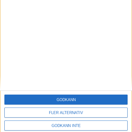
Jesper Svensson 25:a i PBA
Illinois Classic - precis utanför
topp 24
GODKÄNN
08 februari 2024 15:46
FLER ALTERNATIV
GODKÄNN INTE