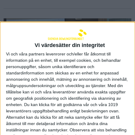
Vi värdesätter din integritet
Vi och våra partners levenrorer och/eller får åtkomst till
information på en enhet, till exempel cookies, och behandlar
personuppgifter, såsom unika identifierare och
standardinformation som skickas av en enhet for anpassad
annonsering och innehåll, mätning av annonsering och innehåll,
målgruppsundersokningar och utveckling av tjänster.
Med din
tillåtelse kan vi och våra leverantörer använda exakta uppgifter
Nytt seriesystem i nationella
om geografisk positionering och identifiering via skanning av
enheten. Du kan klicka för att godkänna vår och våra 1019
serien - styrelsens förslag
leverantörers uppgiftsbehandling enligt beskrivningen ovan.
röstades igenom vid det
Alternativt kan du klicka för att neka samtycke eller för att få
extrainsatta årsmötet
åtkomst till mer detaljerad information och ändra dina
inställningar innan du samtycker.
Observera att viss behandling
12 februari 2024 12:40