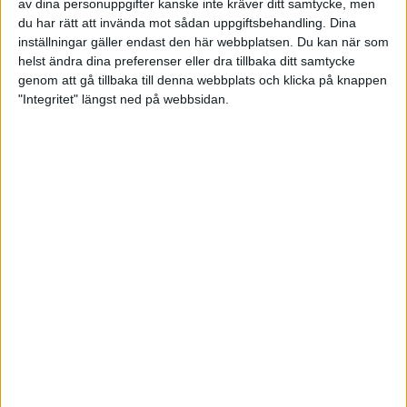
av dina personuppgifter kanske inte kräver ditt samtycke, men
du har rätt att invända mot sådan uppgiftsbehandling. Dina
inställningar gäller endast den här webbplatsen. Du kan när som
helst ändra dina preferenser eller dra tillbaka ditt samtycke
genom att gå tillbaka till denna webbplats och klicka på knappen
"Integritet" längst ned på webbsidan.
Rafflande avgörande när
Josefin Hermansson vann AIK
Ladies Tournament
11 februari 2024 17:55