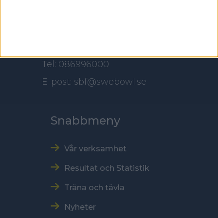
118 60 Stockholm
Kontakt
Tel: 086996000
E-post: sbf@swebowl.se
Snabbmeny
Vår verksamhet
Resultat och Statistik
Träna och tävla
Nyheter