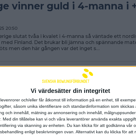
ge vinner guld i 4-manna i 
025 20:50
verige slutat tvåa i kvalet i 4-manna så väntade ett nord
 med Finland. Det brukar bli jämna och spännande mat
öts men den här gången var det inget s…
Vi värdesätter din integritet
levenrorer och/eller får åtkomst till information på en enhet, till exempe
ifter, såsom unika identifierare och standardinformation som skickas 
g och innehåll, mätning av annonsering och innehåll, målgruppsunde
.
Med din tillåtelse kan vi och våra leverantörer använda exakta uppgif
entifiering via skanning av enheten. Du kan klicka för att godkänna vår
sbehandling enligt beskrivningen ovan. Alternativt kan du klicka för att