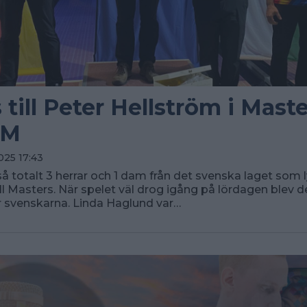
till Peter Hellström i Maste
EM
025 17:43
tså totalt 3 herrar och 1 dam från det svenska laget som
ill Masters. När spelet väl drog igång på lördagen blev d
 svenskarna. Linda Haglund var…