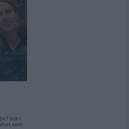
 SVT och i
nefors som