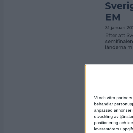
Sveri
EM
31 januari 2
Efter att S
semifinalen
länderna m
Vi och våra partners 
behandlar personuppg
anpassad annonserin
utveckling av tjänster
positionering och id
leverantörers uppgift