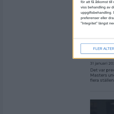
för att få åtkomst ti
viss behandling av d
uppgiftsbehandling. 
preferenser eller dra
"Integritet" längst 
Premi
FLER ALTE
helge
31 januari 20
Det var pre
Masters un
flera ställ