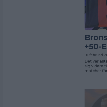
Brons 
+50-
01 februari 2
Det var all
sig vidare t
matcher för