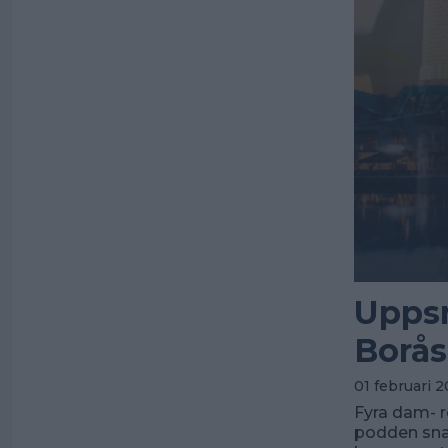
Uppsn
Borås
01 februari 2
Fyra dam- re
podden sna