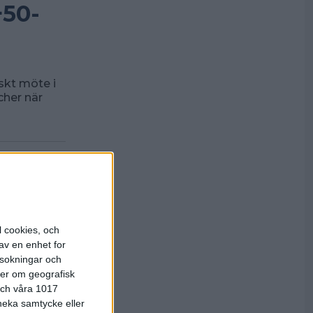
+50-
iskt möte i
cher när
l cookies, och
av en enhet for
rsokningar och
ter om geografisk
 och våra 1017
 neka samtycke eller