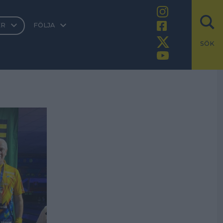
ER
FÖLJA
SÖK