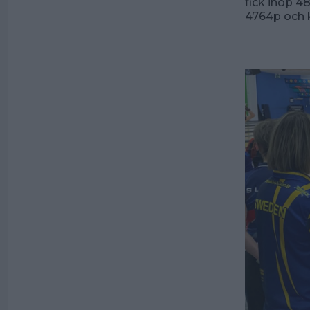
fick ihop 4
4764p och 