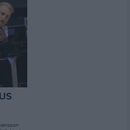
 US
Svensson