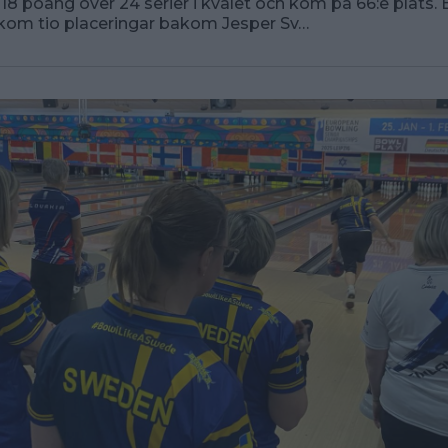
818 poäng över 24 serier i kvalet och kom på 66:e plats. 
kom tio placeringar bakom Jesper Sv…