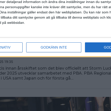
ll mer detaljerad information och ändra dina inställningar innan du samty
ina personuppgifter kanske inte kräver ditt samtycke, men du har rätt 
Dina inställningar gäller endast den här webbplatsen. Du kan när som h
 tillbaka ditt samtycke genom att gå tillbaka till denna webbplats och k
ned på webbsidan.
är för PBA Sweden - så följ
RNATIV
GODKÄNN INTE
GO
ns tävling i Jönköping
25 19:35
cis innan årsskiftet som det blev officiellt att Storm Lu
der 2025 utvecklar samarbetet med PBA. PBA Regional
en i USA samt Japan och för första gå…