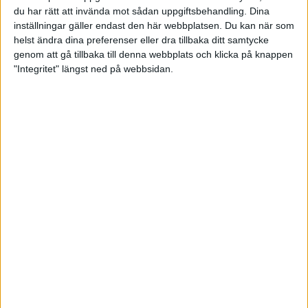
du har rätt att invända mot sådan uppgiftsbehandling. Dina
inställningar gäller endast den här webbplatsen. Du kan när som
helst ändra dina preferenser eller dra tillbaka ditt samtycke
genom att gå tillbaka till denna webbplats och klicka på knappen
"Integritet" längst ned på webbsidan.
Regerande mästaren redo för
Tournament of Champions
22 april 2026 08:47