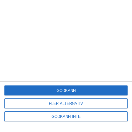
Jesper Svensson och Kyle
Troup utslagna i kvartsfinal i
Roth/Holman Doubles
18 april 2026 12:06
GODKÄNN
FLER ALTERNATIV
GODKÄNN INTE