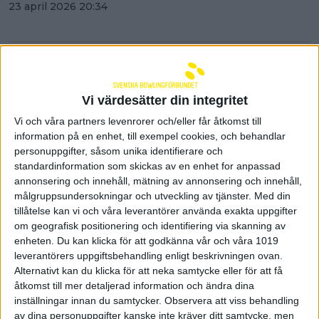
23 april 2026 20:34
Vi värdesätter din integritet
Vi och våra partners levenrorer och/eller får åtkomst till
information på en enhet, till exempel cookies, och behandlar
personuppgifter, såsom unika identifierare och
standardinformation som skickas av en enhet for anpassad
annonsering och innehåll, mätning av annonsering och innehåll,
målgruppsundersokningar och utveckling av tjänster.
Med din
tillåtelse kan vi och våra leverantörer använda exakta uppgifter
om geografisk positionering och identifiering via skanning av
enheten. Du kan klicka för att godkänna vår och våra 1019
Swedish Youth Tour
leverantörers uppgiftsbehandling enligt beskrivningen ovan.
Helsingborg närmar sig - anmäl
Alternativt kan du klicka för att neka samtycke eller för att få
åtkomst till mer detaljerad information och ändra dina
dig nu
inställningar innan du samtycker.
Observera att viss behandling
av dina personuppgifter kanske inte kräver ditt samtycke, men
23 april 2026 11:10