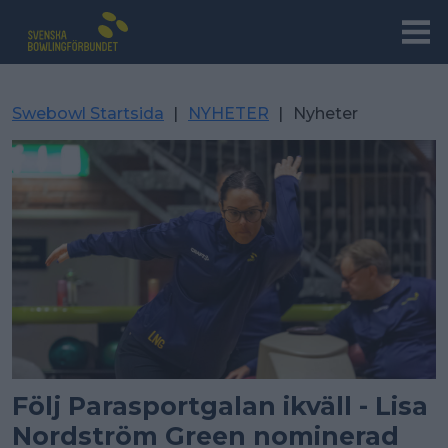
Swebowl Startsida
|
NYHETER
|
Nyheter
Följ Parasportgalan ikväll - Lisa
Nordström Green nominerad