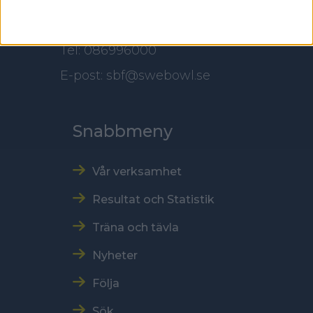
Kontakt
Tel: 086996000
E-post: sbf@swebowl.se
Snabbmeny
Vår verksamhet
Resultat och Statistik
Träna och tävla
Nyheter
Följa
Sök