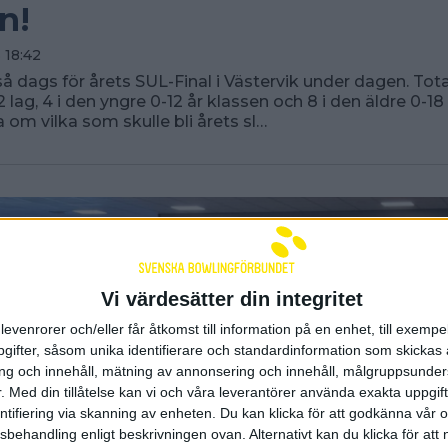
n!
 18:42
så dags för årets SUL-Final i Västervik under dagen. Tota
lag, 4 i den yngre 0-12 år klassen och 8 i den äldre 0-18 
a om vilka som skulle bli årets sl…
Vi värdesätter din integritet
levenrorer och/eller får åtkomst till information på en enhet, till exempe
ifter, såsom unika identifierare och standardinformation som skickas 
g och innehåll, mätning av annonsering och innehåll, målgruppsunde
.
Med din tillåtelse kan vi och våra leverantörer använda exakta uppgif
entifiering via skanning av enheten. Du kan klicka för att godkänna vår
sbehandling enligt beskrivningen ovan. Alternativt kan du klicka för att