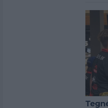
Tegné