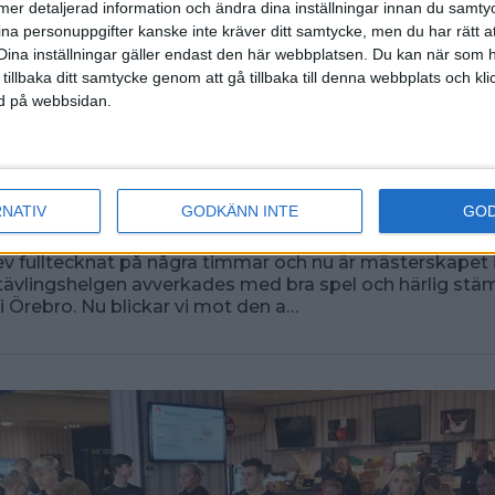
ll mer detaljerad information och ändra dina inställningar innan du samty
ina personuppgifter kanske inte kräver ditt samtycke, men du har rätt 
Dina inställningar gäller endast den här webbplatsen. Du kan när som h
 tillbaka ditt samtycke genom att gå tillbaka till denna webbplats och k
ned på webbsidan.
 helgen av Para-SM - här hi
a resultat
RNATIV
GODKÄNN INTE
GO
3 00:20
v fulltecknat på några timmar och nu är mästerskapet i 
tävlingshelgen avverkades med bra spel och härlig stä
 i Örebro. Nu blickar vi mot den a…