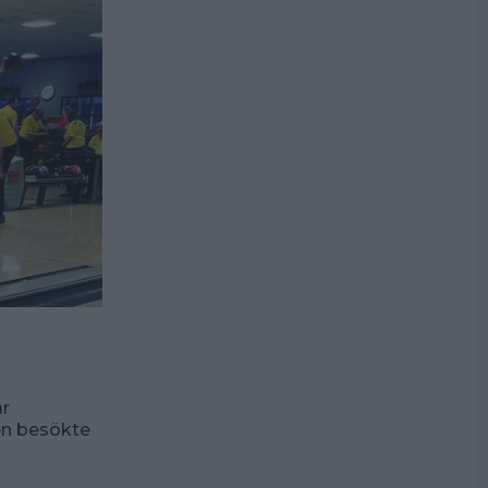
år
en besökte