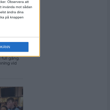
cker.
Observera att
att invända mot sådan
elst ändra dina
licka på knappen
ttar
DKÄNN
full gång.
mning vid