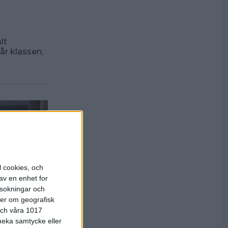
lt
år klassen,
l cookies, och
av en enhet for
rsokningar och
ter om geografisk
 och våra 1017
 neka samtycke eller