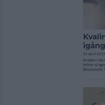
Kvali
igån
23 april 2023
Kvalen i de 
hittar ni s
Brunswick Ti