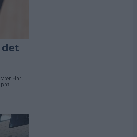
 det
-PM:et Här
 pat