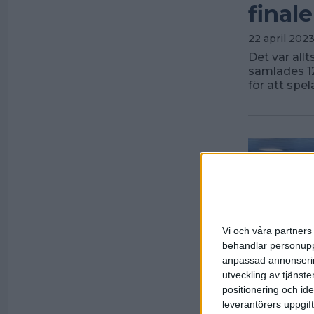
finale
22 april 2023
Det var allt
samlades 12 
för att spel
Vi och våra partners 
behandlar personuppg
anpassad annonserin
utveckling av tjänster
positionering och id
leverantörers uppgift