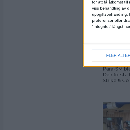
för att få åtkomst ti
viss behandling av d
uppgiftsbehandling. 
preferenser eller dra
"Integritet" längst 
Andra
ni all
FLER ALTE
22 april 202
Para-SM ble
Den första 
Strike & Co