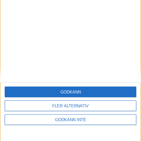
Markus Jansson klar för VM-
semifinal i singel
27 november 2025 05:19
GODKÄNN
FLER ALTERNATIV
GODKÄNN INTE