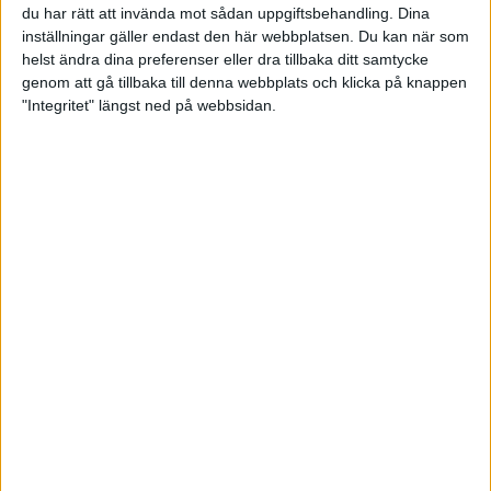
du har rätt att invända mot sådan uppgiftsbehandling. Dina
inställningar gäller endast den här webbplatsen. Du kan när som
helst ändra dina preferenser eller dra tillbaka ditt samtycke
genom att gå tillbaka till denna webbplats och klicka på knappen
"Integritet" längst ned på webbsidan.
Två svenska dubbelpar vidare
till damernas matchspel i VM
28 november 2025 10:45