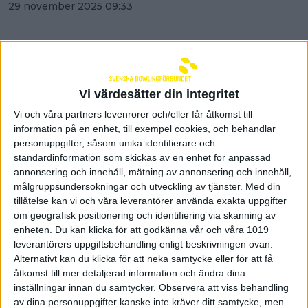
29 november 2025 09:33
Vi värdesätter din integritet
Vi och våra partners levenrorer och/eller får åtkomst till
information på en enhet, till exempel cookies, och behandlar
personuppgifter, såsom unika identifierare och
standardinformation som skickas av en enhet for anpassad
annonsering och innehåll, mätning av annonsering och innehåll,
målgruppsundersokningar och utveckling av tjänster.
Med din
tillåtelse kan vi och våra leverantörer använda exakta uppgifter
om geografisk positionering och identifiering via skanning av
enheten. Du kan klicka för att godkänna vår och våra 1019
Karlsson Rosén och Andersson
leverantörers uppgiftsbehandling enligt beskrivningen ovan.
Alternativt kan du klicka för att neka samtycke eller för att få
trea i squad 1 i dubbelkvalet
åtkomst till mer detaljerad information och ändra dina
29 november 2025 05:18
inställningar innan du samtycker.
Observera att viss behandling
av dina personuppgifter kanske inte kräver ditt samtycke, men