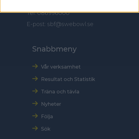
Tel: 086996000
E-post: sbf@swebowl.se
Snabbmeny
Vår verksamhet
Resultat och Statistik
Träna och tävla
Nyheter
Följa
Sök