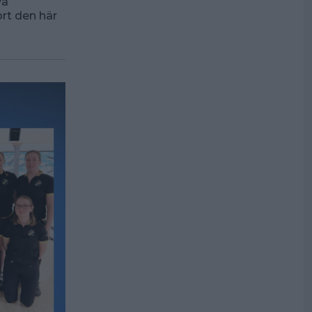
vå
ort den här