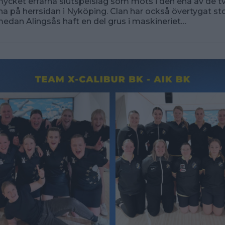
mycket erfarna slutspelslag som möts i den ena av de t
na på herrsidan i Nyköping. Clan har också övertygat st
dan Alingsås haft en del grus i maskineriet…