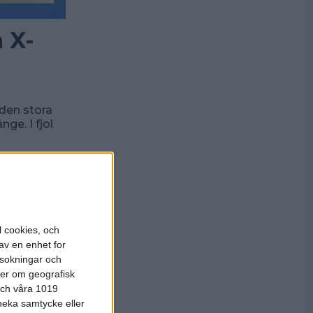
 X-
den stora
ge. I fjol
l cookies, och
av en enhet for
rsokningar och
ter om geografisk
 och våra 1019
 neka samtycke eller