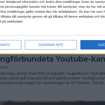
ll mer detaljerad information och ändra dina inställningar innan du samty
ina personuppgifter kanske inte kräver ditt samtycke, men du har rätt 
Dina inställningar gäller endast den här webbplatsen. Du kan när som h
 tillbaka ditt samtycke genom att gå tillbaka till denna webbplats och k
ned på webbsidan.
RNATIV
GODKÄNN INTE
GO
utspelet sänds på Svenska
ngförbundets Youtube-kana
20:20
e helg väntar med SM-slutspelet i Superbowl i Nyköpi
esten sänds på Svenska Bowlingförbundets Youtube-kan
roduktionsbolaget för sändningen är RP Media. Det bj