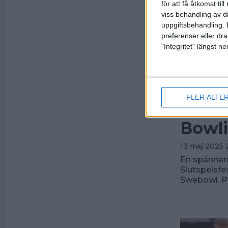
för att få åtkomst ti
viss behandling av d
uppgiftsbehandling. 
preferenser eller dra
"Integritet" längst 
FLER ALTE
SM-sl
Bowli
13 maj 2025 
En spännand
Slutspelsf
Swebowl. P