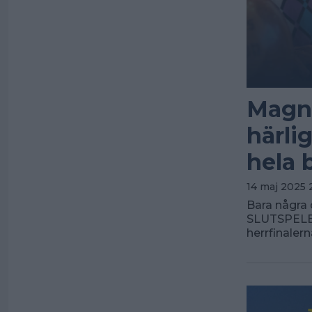
Magnu
härli
hela 
14 maj 2025 
Bara några 
SLUTSPELET
herrfinaler