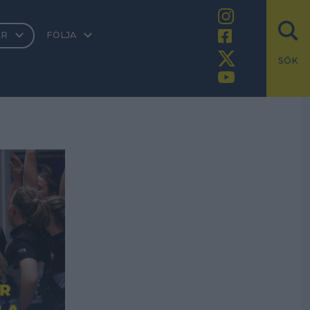
ER
FÖLJA
SÖK