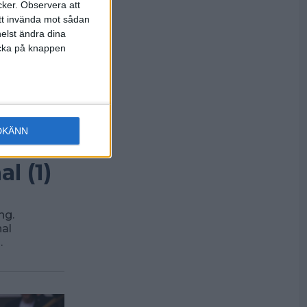
cker.
Observera att
att invända mot sådan
elst ändra dina
licka på knappen
DKÄNN
l (1)
ng.
al
…