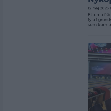
12 maj 2025 
Ettorna frå
fyra i grun
som kom tre