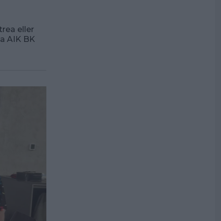
rea eller
ta AIK BK