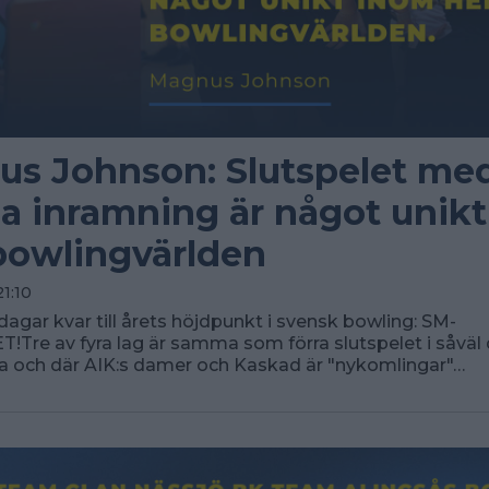
s Johnson: Slutspelet med
ga inramning är något unik
bowlingvärlden
21:10
dagar kvar till årets höjdpunkt i svensk bowling: SM-
!Tre av fyra lag är samma som förra slutspelet i såvä
na och där AIK:s damer och Kaskad är "nykomlingar"…