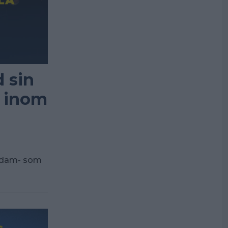
 sin
t inom
l dam- som