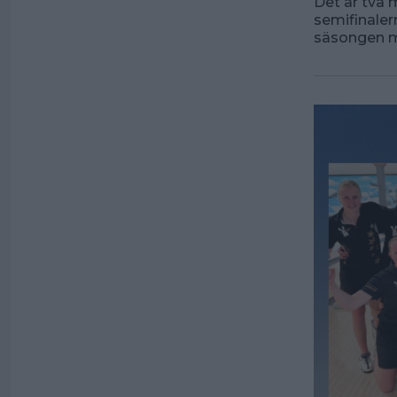
Det är två 
semifinaler
säsongen me