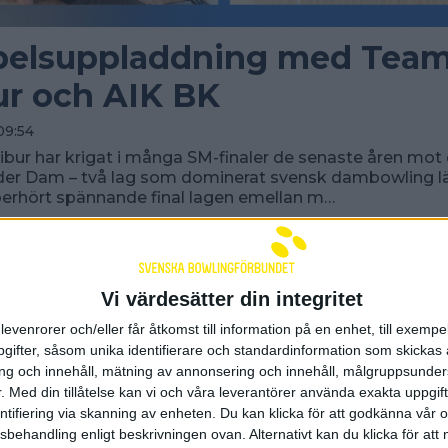
pelsuppladdning med Team
ur och AIK BK
09:54
bur har krigat i många SM-finaler de senaste åren mot 
der Dam – två lag som dominerat svensk dambowling län
oerhört spännande final lagen emellan m…
Vi värdesätter din integritet
levenrorer och/eller får åtkomst till information på en enhet, till exempe
ifter, såsom unika identifierare och standardinformation som skickas 
g och innehåll, mätning av annonsering och innehåll, målgruppsunde
.
Med din tillåtelse kan vi och våra leverantörer använda exakta uppgif
entifiering via skanning av enheten. Du kan klicka för att godkänna vår
sbehandling enligt beskrivningen ovan. Alternativt kan du klicka för att