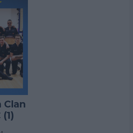
 Clan
(1)