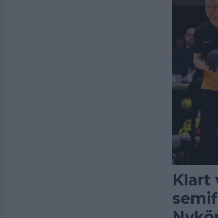
Klart
semif
Nykö