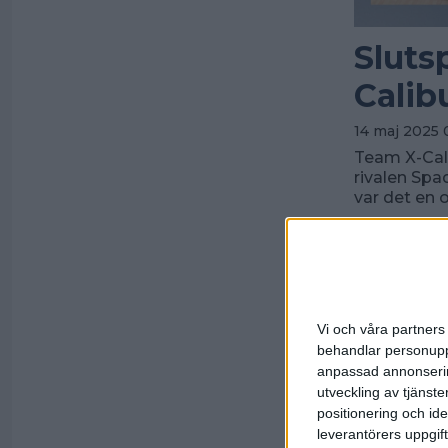
Sluts
Calib
14 maj 2025 
Team X-Cali
rivalen Spa
var det en 
Vi och våra partners 
behandlar personuppg
anpassad annonserin
utveckling av tjänster
positionering och id
leverantörers uppgift