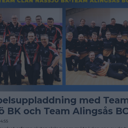
pelsuppladdning med Team
ö BK och Team Alingsås BC 
14:55