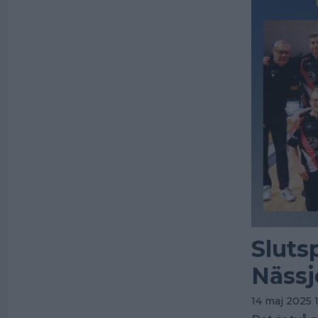
Sluts
Nässj
14 maj 2025 