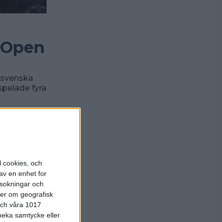
l Open
e svenska
spelade fyra
l cookies, och
av en enhet for
rsokningar och
ter om geografisk
 och våra 1017
 neka samtycke eller