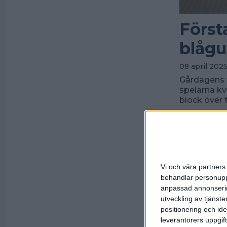
Först
blågu
08 april 2025
Gårdagens t
spelarna kv
block över t
Vi och våra partners 
behandlar personuppg
anpassad annonserin
utveckling av tjänster
positionering och id
leverantörers uppgift