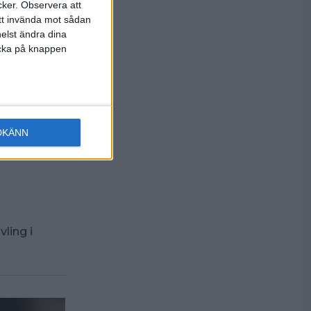
cker.
Observera att
att invända mot sådan
elst ändra dina
licka på knappen
DKÄNN
et i
ling i