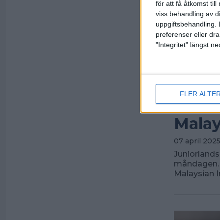
för att få åtkomst ti
viss behandling av d
uppgiftsbehandling. 
preferenser eller dra
"Integritet" längst 
FLER ALTE
Junio
Malay
07 april 2025
Juniorlands
måndagen. I
Malaysian I