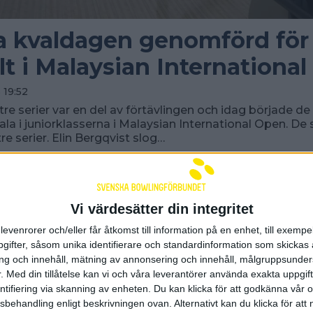
a kvaldagen genomförd för
lt i Malaysian Internationa
 19:52
re serier var en del av förtävlingen och idag började d
ala i juniorklasserna i Malaysian International Open. De 
re serier. Elin Bergqvist slog…
Vi värdesätter din integritet
levenrorer och/eller får åtkomst till information på en enhet, till exempe
ifter, såsom unika identifierare och standardinformation som skickas 
g och innehåll, mätning av annonsering och innehåll, målgruppsunde
.
Med din tillåtelse kan vi och våra leverantörer använda exakta uppgif
entifiering via skanning av enheten. Du kan klicka för att godkänna vår
sbehandling enligt beskrivningen ovan. Alternativt kan du klicka för att