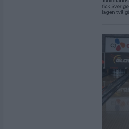
Juniorlands
fick Sverig
lagen två g