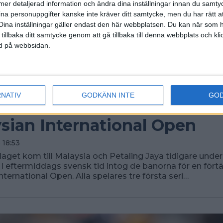
ll mer detaljerad information och ändra dina inställningar innan du samty
ina personuppgifter kanske inte kräver ditt samtycke, men du har rätt 
Dina inställningar gäller endast den här webbplatsen. Du kan när som h
 tillbaka ditt samtycke genom att gå tillbaka till denna webbplats och k
ned på webbsidan.
RNATIV
GODKÄNN INTE
GO
rlandslaget igång med spel
sian International Open
 18:53
laget kom till Malaysia och Petaling Jaya tidigare under
 eftermiddags svensk tid intog de banorna för en förtäv
nternational Open. Alla spelares tre första seri…