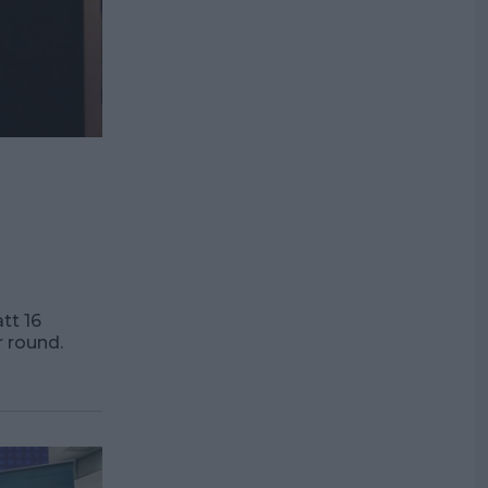
tt 16
r round.