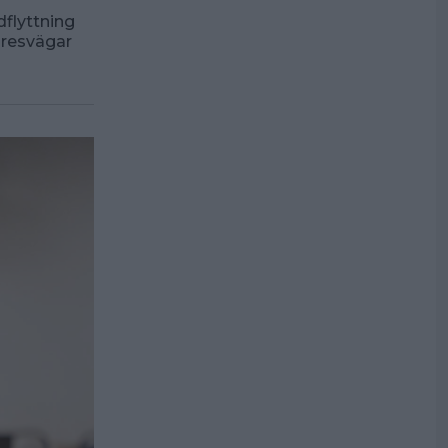
dflyttning
 resvägar