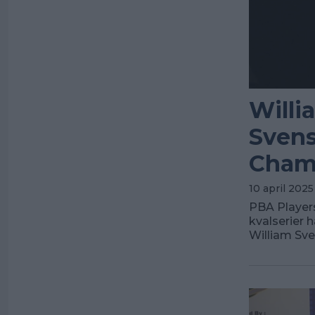
Willi
Svens
Cham
10 april 2025
PBA Players
kvalserier 
William Sve