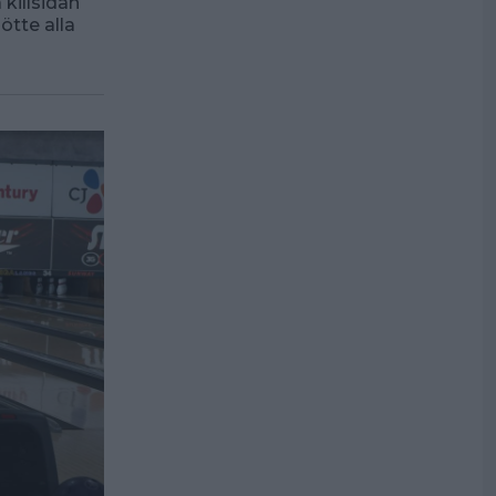
killsidan
ötte alla