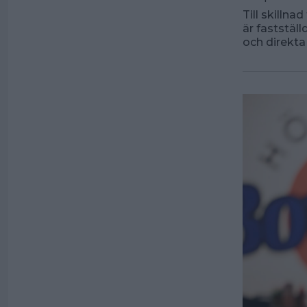
Till skillna
är faststäl
och direkta