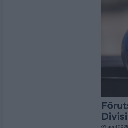
Förut
Divis
07 april 202