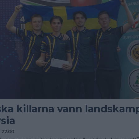
ka killarna vann landskam
sia
5 22:00