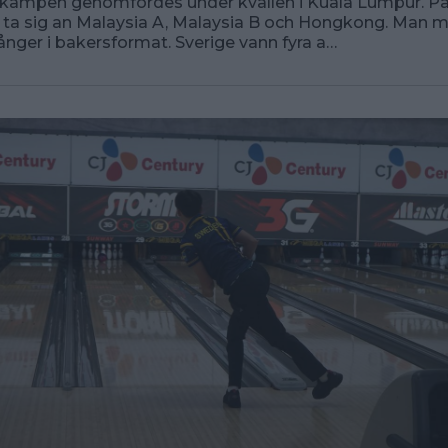
kampen genomfördes under kvällen i Kuala Lumpur. På 
e ta sig an Malaysia A, Malaysia B och Hongkong. Man m
ånger i bakersformat. Sverige vann fyra a…