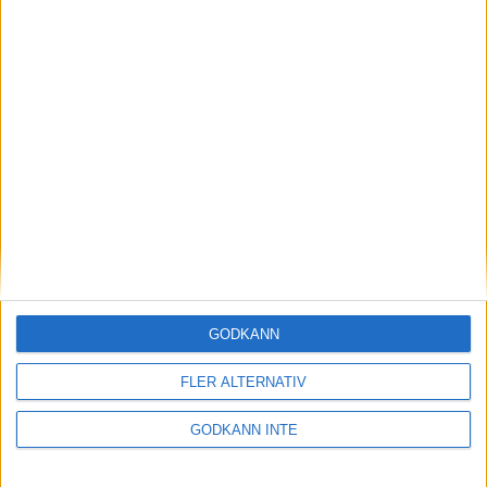
William Svensson vann FM
Mattssons Christmas
Tournament i Mora!
22 december 2024 18:37
GODKÄNN
FLER ALTERNATIV
GODKÄNN INTE