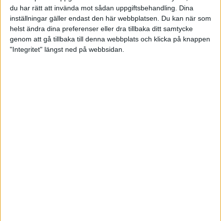
du har rätt att invända mot sådan uppgiftsbehandling. Dina
inställningar gäller endast den här webbplatsen. Du kan när som
helst ändra dina preferenser eller dra tillbaka ditt samtycke
genom att gå tillbaka till denna webbplats och klicka på knappen
"Integritet" längst ned på webbsidan.
Förbundsordförande Helena
Sundqvist summerar året
29 december 2024 16:18