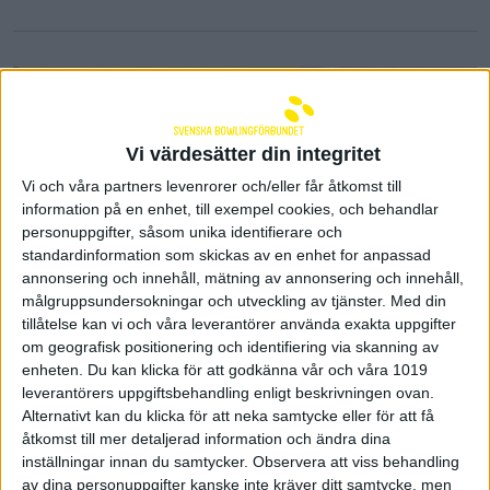
Vi värdesätter din integritet
Vi och våra partners levenrorer och/eller får åtkomst till
information på en enhet, till exempel cookies, och behandlar
personuppgifter, såsom unika identifierare och
standardinformation som skickas av en enhet for anpassad
annonsering och innehåll, mätning av annonsering och innehåll,
målgruppsundersokningar och utveckling av tjänster.
Med din
tillåtelse kan vi och våra leverantörer använda exakta uppgifter
om geografisk positionering och identifiering via skanning av
Robin Ilhammar leder kvalet till
enheten. Du kan klicka för att godkänna vår och våra 1019
Motiv AIK International
leverantörers uppgiftsbehandling enligt beskrivningen ovan.
Tournament
Alternativt kan du klicka för att neka samtycke eller för att få
åtkomst till mer detaljerad information och ändra dina
29 december 2024 19:05
inställningar innan du samtycker.
Observera att viss behandling
av dina personuppgifter kanske inte kräver ditt samtycke, men