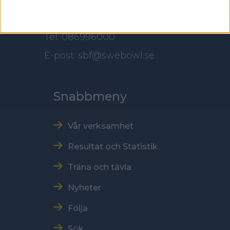
Kontakt
Tel: 086996000
E-post: sbf@swebowl.se
Snabbmeny
Vår verksamhet
Resultat och Statistik
Träna och tävla
Nyheter
Följa
Sök