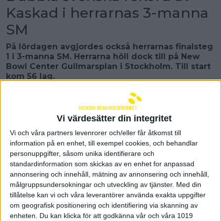
Kaskad i herrarnas 3-manna
SM
På lördagen avgjordes också herrarnas finalsteg
1 i 3-manna SM. Herrarna höll dock till på New
Bowl Center Gullmarsplan i Stockholm. Till start
kom 56 lag.
Precis som i damernas finalspel så blev det
rekordslagning redan i första starten. Och på
herrsidan var det BK Kaskad som rekordslog.
Vi värdesätter din integritet
Dubbla rekord blev det. 1502 på sex serier, och 2902
på 12 serier. Marginalen ner till andraplatsen var
Vi och våra partners levenrorer och/eller får åtkomst till
drygt 150 poäng. Men därefter var det relativt jämnt
information på en enhet, till exempel cookies, och behandlar
mellan lagen. Tolfte och sista platsen till
personuppgifter, såsom unika identifierare och
matchspelet tog IKW/Köping BK med 2610. Och
standardinformation som skickas av en enhet for anpassad
möjligheten till att försvara sin titel har de regerande
annonsering och innehåll, mätning av annonsering och innehåll,
mästarna från IK Gotlandspärlan då man hamnade
målgruppsundersokningar och utveckling av tjänster.
Med din
på femte plats.
tillåtelse kan vi och våra leverantörer använda exakta uppgifter
om geografisk positionering och identifiering via skanning av
I herrarnas finalsteg 1 noterades även en 300-ing.
enheten. Du kan klicka för att godkänna vår och våra 1019
Den fullträffen lyckades laget BK Tegnér 1 med där