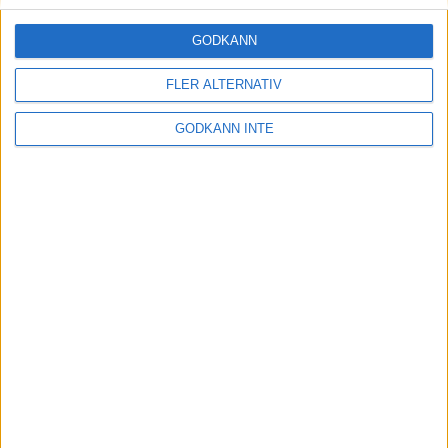
GODKÄNN
FLER ALTERNATIV
GODKÄNN INTE
Här hittar du Svenska Bowlingförbundets
medlemsrabatt på Strawberry