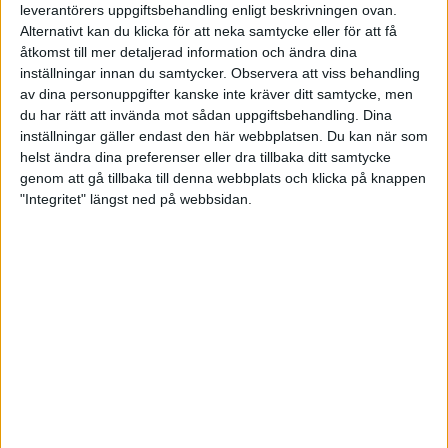
leverantörers uppgiftsbehandling enligt beskrivningen ovan.
bl a Daniel Nordström Green ingick.
Alternativt kan du klicka för att neka samtycke eller för att få
åtkomst till mer detaljerad information och ändra dina
Och lite kommentarer fick vi också från rekordlaget
BK Kaskads (se bilden) Christopher Lüttke. Övriga i
inställningar innan du samtycker.
Observera att viss behandling
laget är Marcus Bernhard, Robin Hultsten och
av dina personuppgifter kanske inte kräver ditt samtycke, men
Rasmus Jonassen. Vi frågade bl a om deras
du har rätt att invända mot sådan uppgiftsbehandling. Dina
reflektioner över dagens insats samt hur de såg på
inställningar gäller endast den här webbplatsen. Du kan när som
söndagens matchspel.
helst ändra dina preferenser eller dra tillbaka ditt samtycke
genom att gå tillbaka till denna webbplats och klicka på knappen
- Vi är jätteglada och stolta över vår prestation
"Integritet" längst ned på webbsidan.
hittills. Jag, Robin och Macke B har spelat ihop de
senaste tre åren, och spelat riktigt bra tillsammans.
Vi har gått till den TV-sända finalen två år i rad. Och
detta kan bli tredje året. Men det visar sig imorgon.
Vidare säger Christopher att de har bra snack
mellan varandra, och har lärt sig varandras styrkor
och svagheter. Han tillägger att de idag hittade ett
guldläge direkt från start, och alla tre spelade med
uretan och spärrboll i alla 12 serierna.
Avslutningsvis tänker de fortsätta med samma goa
snack, och ta med sig det positiva från idag samt