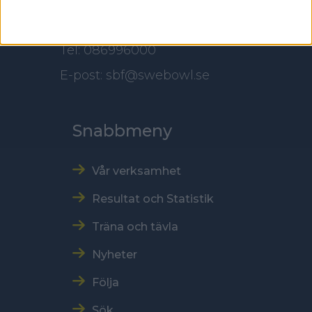
Kontakt
Tel: 086996000
E-post: sbf@swebowl.se
Snabbmeny
Vår verksamhet
Resultat och Statistik
Träna och tävla
Nyheter
Följa
Sök