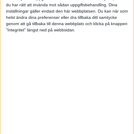
du har rätt att invända mot sådan uppgiftsbehandling. Dina
inställningar gäller endast den här webbplatsen. Du kan när som
helst ändra dina preferenser eller dra tillbaka ditt samtycke
genom att gå tillbaka till denna webbplats och klicka på knappen
"Integritet" längst ned på webbsidan.
Emil Svensson och Kevin Melin
vann squad 1 i dubbeln
03 april 2023 14:44