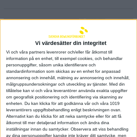
Vi värdesätter din integritet
Vi och våra partners levenrorer och/eller får åtkomst till
information på en enhet, till exempel cookies, och behandlar
personuppgifter, såsom unika identifierare och
standardinformation som skickas av en enhet for anpassad
annonsering och innehåll, mätning av annonsering och innehåll,
målgruppsundersokningar och utveckling av tjänster.
Med din
tillåtelse kan vi och våra leverantörer använda exakta uppgifter
om geografisk positionering och identifiering via skanning av
Båda svenska lagen är vidare
enheten. Du kan klicka för att godkänna vår och våra 1019
till semifinal i dubbel - två
leverantörers uppgiftsbehandling enligt beskrivningen ovan.
medaljer säkrade
Alternativt kan du klicka för att neka samtycke eller för att få
åtkomst till mer detaljerad information och ändra dina
03 april 2023 15:44
inställningar innan du samtycker.
Observera att viss behandling
av dina personuppgifter kanske inte kräver ditt samtycke, men