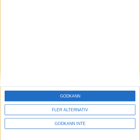
Möt juniorlandslaget inför JEM-
del 1 med Maja, Kajsa, Elissa
och Elin
GODKÄNN
01 april 2023 10:50
FLER ALTERNATIV
GODKÄNN INTE