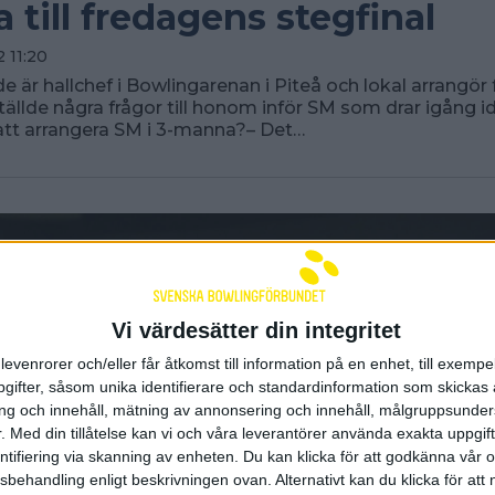
a till fredagens stegfinal
 11:20
e är hallchef i Bowlingarenan i Piteå och lokal arrangör f
tällde några frågor till honom inför SM som drar igång i
 att arrangera SM i 3-manna?– Det…
Vi värdesätter din integritet
levenrorer och/eller får åtkomst till information på en enhet, till exempe
ifter, såsom unika identifierare och standardinformation som skickas 
g och innehåll, mätning av annonsering och innehåll, målgruppsunde
.
Med din tillåtelse kan vi och våra leverantörer använda exakta uppgif
entifiering via skanning av enheten. Du kan klicka för att godkänna vår
sbehandling enligt beskrivningen ovan. Alternativt kan du klicka för att