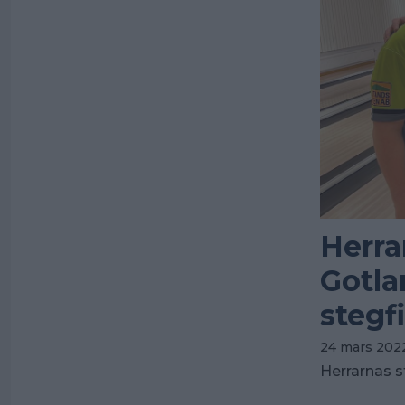
Herra
Gotla
stegf
24 mars 2022
Herrarnas st