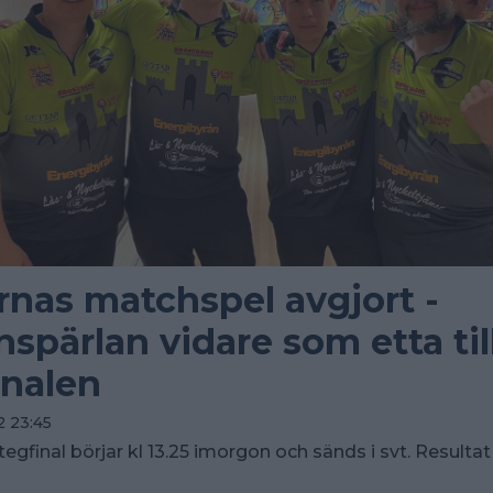
rnas matchspel avgjort -
nspärlan vidare som etta til
inalen
 23:45
egfinal börjar kl 13.25 imorgon och sänds i svt. Resultat