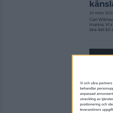
känsl
24 mars 2022
Carl Wikhed
manna. Vi s
ska det bli
Vi och våra partners 
behandlar personuppg
anpassad annonserin
utveckling av tjänster
positionering och id
leverantörers uppgift