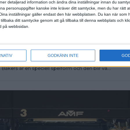
ll mer detaljerad information och ändra dina inställningar innan du samty
ina personuppgifter kanske inte kräver ditt samtycke, men du har rätt 
Dina inställningar gäller endast den här webbplatsen. Du kan när som h
 tillbaka ditt samtycke genom att gå tillbaka till denna webbplats och k
ned på webbsidan.
 SM i 3-manna
 21:24
RNATIV
GODKÄNN INTE
GO
sson, Spader Dam Hur ska det bli att spela 3-manna? –
ch det ska bli kul att komma upp till Piteå och kämp
 Bakers är en speciell spelform och den blir vä…