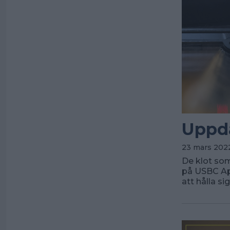
Uppda
23 mars 2022
De klot som
på USBC Ap
att hålla s