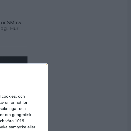
ör SM i 3-
dag. Hur
l cookies, och
av en enhet for
rsokningar och
ter om geografisk
 och våra 1019
 neka samtycke eller