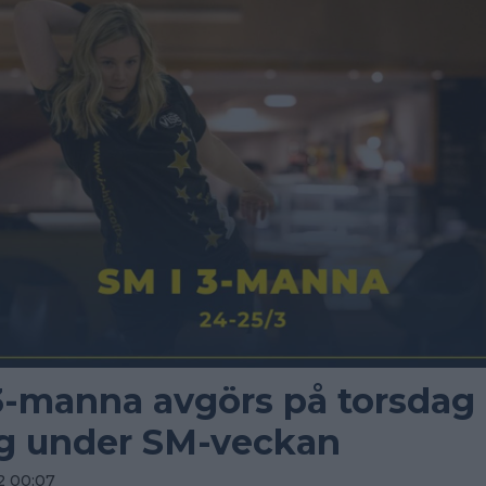
3-manna avgörs på torsdag
g under SM-veckan
2 00:07