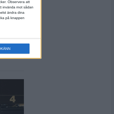
cker.
Observera att
att invända mot sådan
elst ändra dina
licka på knappen
DKÄNN
 Det känns
a om