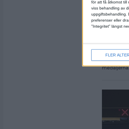
för att få åtkomst ti
viss behandling av d
uppgiftsbehandling. 
preferenser eller dra
"Integritet" längst 
Inför
23 mars 2022
FLER ALTE
Anna Ander
spännande o
medaljerna.