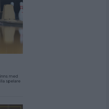
 finns med
la spelare