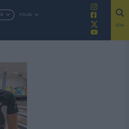
ER
FÖLJA
SÖK