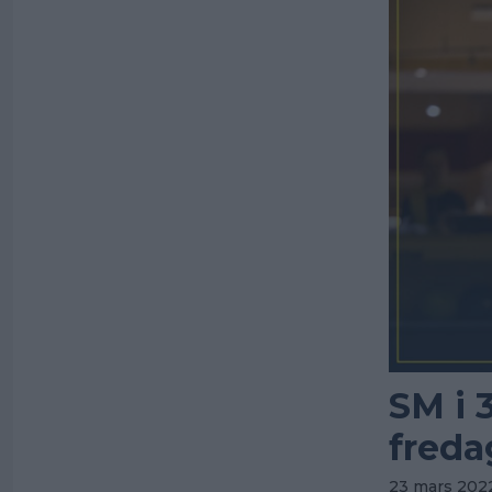
SM i 
freda
23 mars 202