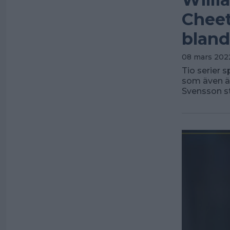
Cheet
bland
08 mars 202
Tio serier 
som även är
Svensson sto