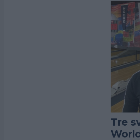
Tre s
Worl