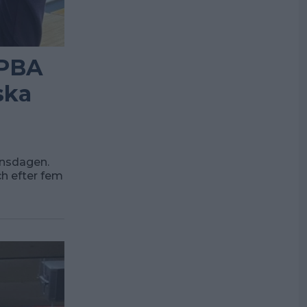
 PBA
ska
onsdagen.
h efter fem