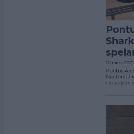
Pontu
Shark
spela
10 mars 2022
Pontus And
När första 
serier ytter