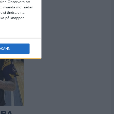
cker.
Observera att
att invända mot sådan
elst ändra dina
licka på knappen
DKÄNN
PBA