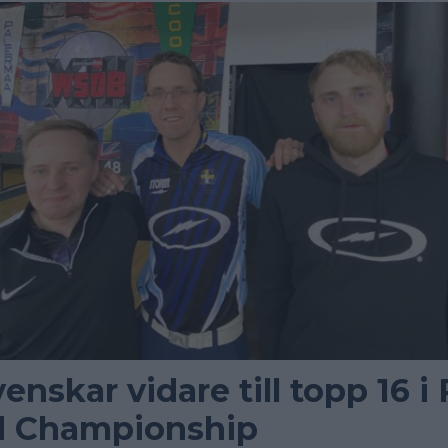
venskar vidare till topp 16 i
d Championship