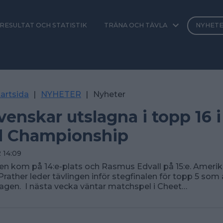
RESULTAT OCH STATISTIK
TRÄNA OCH TÄVLA
NYHET
artsida
|
NYHETER
|
Nyheter
svenskar utslagna i topp 16 
d Championship
 14:09
en kom på 14:e-plats och Rasmus Edvall på 15:e. Ameri
Prather leder tävlingen inför stegfinalen för topp 5 som
gen. I nästa vecka väntar matchspel i Cheet…