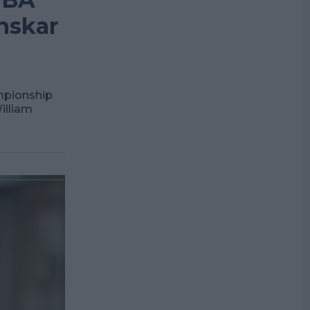
nskar
mpionship
illiam