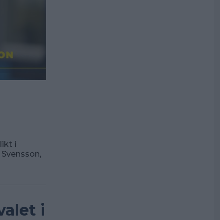
ikt i
 Svensson,
alet i