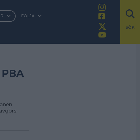
ER
FÖLJA
SÖK
i PBA
kanen
 avgörs