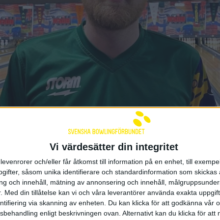
r Svensson och Rasmus Edv
Vi värdesätter din integritet
16 i Scorpion Championshi
levenrorer och/eller får åtkomst till information på en enhet, till exempe
ifter, såsom unika identifierare och standardinformation som skickas 
 18:24
g och innehåll, mätning av annonsering och innehåll, målgruppsunde
gen spelades kvalet till PBA Scorpion Championship. J
.
Med din tillåtelse kan vi och våra leverantörer använda exakta uppgif
od likt under måndagen för en riktigt stark insats och 
entifiering via skanning av enheten. Du kan klicka för att godkänna vår
äng. – Spelet kändes bra. Jag valde en anna…
sbehandling enligt beskrivningen ovan. Alternativt kan du klicka för att