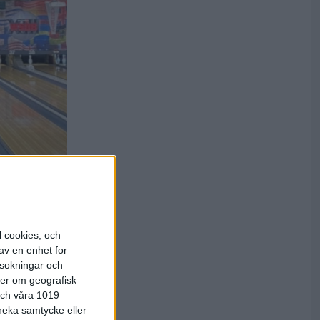
all
p
l cookies, och
av en enhet for
rsokningar och
esper
ter om geografisk
blev tvåa
 och våra 1019
 neka samtycke eller