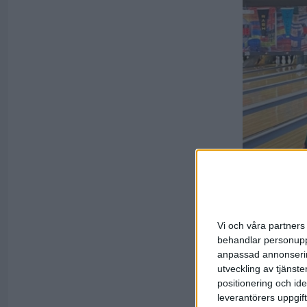
Jespe
topp 
Vi och våra partners 
behandlar personuppg
09 mars 2022
anpassad annonserin
Under tisda
utveckling av tjänster
Svensson st
positionering och id
med 2319 po
leverantörers uppgift