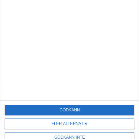
Katrin Jansson utslagen ur
Europacupen
GODKÄNN
27 oktober 2022 22:13
FLER ALTERNATIV
1
2
3
4
5
6
7
8
9
10
11
12
GODKÄNN INTE