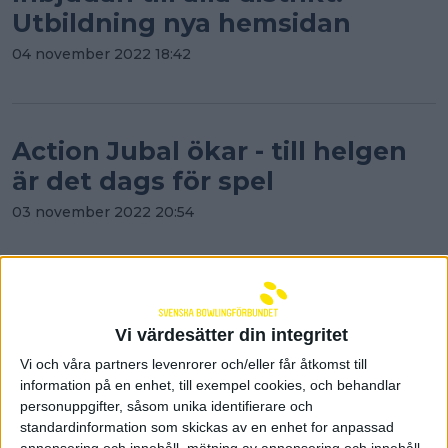
Utbildning nya hemsidan
04 november 2022 18:42
Action Jubal ökar - till helgen
är det dags för spel
03 november 2022 20:54
Över 4 miljoner till svensk
bowling
Vi värdesätter din integritet
Vi och våra partners levenrorer och/eller får åtkomst till
02 november 2022 10:10
information på en enhet, till exempel cookies, och behandlar
personuppgifter, såsom unika identifierare och
standardinformation som skickas av en enhet for anpassad
annonsering och innehåll, mätning av annonsering och innehåll,