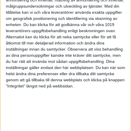
målgruppsundersokningar och utveckling av tjänster.
Med din
tillåtelse kan vi och våra leverantörer använda exakta uppgifter
om geografisk positionering och identifiering via skanning av
enheten. Du kan klicka för att godkänna vår och våra 1019
leverantörers uppgiftsbehandling enligt beskrivningen ovan.
Alternativt kan du klicka för att neka samtycke eller för att få
åtkomst till mer detaljerad information och ändra dina
inställningar innan du samtycker.
Observera att viss behandling
av dina personuppgifter kanske inte kräver ditt samtycke, men
du har rätt att invända mot sådan uppgiftsbehandling. Dina
inställningar gäller endast den här webbplatsen. Du kan när som
helst ändra dina preferenser eller dra tillbaka ditt samtycke
Kim Bolleby vann Sofia
genom att gå tillbaka till denna webbplats och klicka på knappen
International
"Integritet" längst ned på webbsidan.
31 oktober 2022 14:12
Dags för deltävling 3 i Swedish