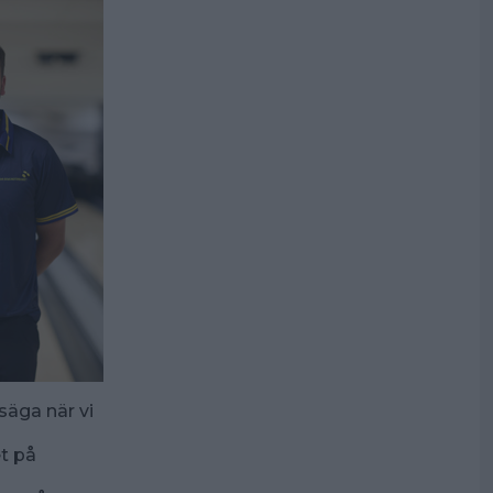
säga när vi
et på