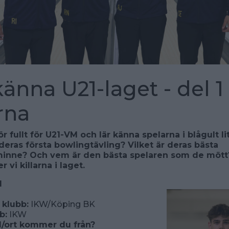
känna U21-laget - del 1
arna
ör fullt för U21-VM och lär känna spelarna i blågult li
deras första bowlingtävling? Vilket är deras bästa
inne? Och vem är den bästa spelaren som de mött? 
 vi killarna i laget.
d
klubb:
IKW/Köping BK
b:
IKW
d/ort kommer du från?