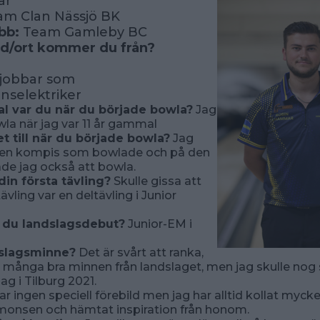
år
m Clan Nässjö BK
bb:
Team Gamleby BC
ad/ort kommer du från?
jobbar som
onselektriker
 var du när du började bowla?
Jag
la när jag var 11 år gammal
t till när du började bowla?
Jag
 en kompis som bowlade och på den
de jag också att bowla.
din första tävling?
Skulle gissa att
ävling var en deltävling i Junior
 du landslagsdebut?
Junior-EM i
dslagsminne?
Det är svårt att ranka,
å många bra minnen från landslaget, men jag skulle nog 
lag i Tilburg 2021.
r ingen speciell förebild men jag har alltid kollat myck
monsen och hämtat inspiration från honom.