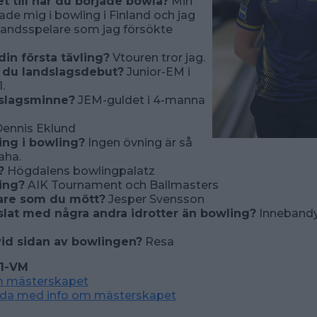
t till när du började bowla?
Min
de mig i bowling i Finland och jag
handsspelare som jag försökte
din första tävling?
Vtouren tror jag.
 du landslagsdebut?
Junior-EM i
.
dslagsminne?
JEM-guldet i 4-manna
ennis Eklund
ing i bowling?
Ingen övning är så
haha.
?
Högdalens bowlingpalatz
ling?
AIK Tournament och Ballmasters
are som du mött?
Jesper Svensson
slat med några andra idrotter än bowling?
Innebandy
vid sidan av bowlingen?
Resa
1-VM
m mästerskapet
ida med info om mästerskapet