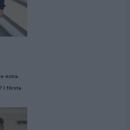
te extra.
I första