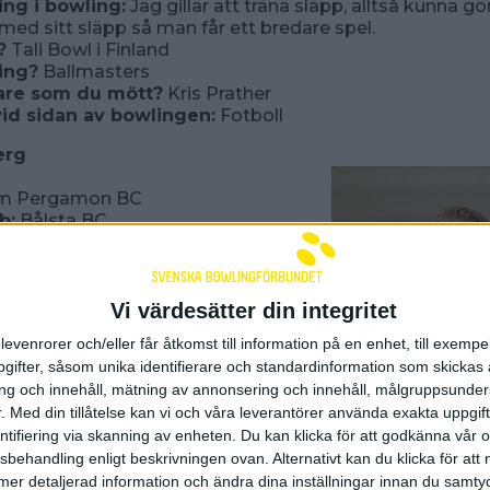
ing i bowling:
Jag gillar att träna släpp, alltså kunna 
 med sitt släpp så man får ett bredare spel.
?
Tali Bowl i Finland
ling?
Ballmasters
are som du mött?
Kris Prather
vid sidan av bowlingen:
Fotboll
erg
m Pergamon BC
b:
Bålsta BC
d/ort kommer du från?
Bålsta
flyttat till Göteborg
ar du för program eller jobbar
s tagit studenten, just nu söker jag
Vi värdesätter din integritet
levenrorer och/eller får åtkomst till information på en enhet, till exempe
 var du när du började bowla?
9
ifter, såsom unika identifierare och standardinformation som skickas 
g och innehåll, mätning av annonsering och innehåll, målgruppsunde
t till när du började bowla?
Jag var
.
Med din tillåtelse kan vi och våra leverantörer använda exakta uppgif
alas som jag tyckte var kul och så
entifiering via skanning av enheten. Du kan klicka för att godkänna vår
cis startat en ungdomsklubb i Bålsta
sbehandling enligt beskrivningen ovan. Alternativt kan du klicka för att
k med i.
din första tävling?
Stockholm Junior
ll mer detaljerad information och ändra dina inställningar innan du samty