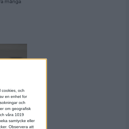
göra många
l cookies, och
av en enhet for
rsokningar och
ter om geografisk
 och våra 1019
 neka samtycke eller
cker.
Observera att