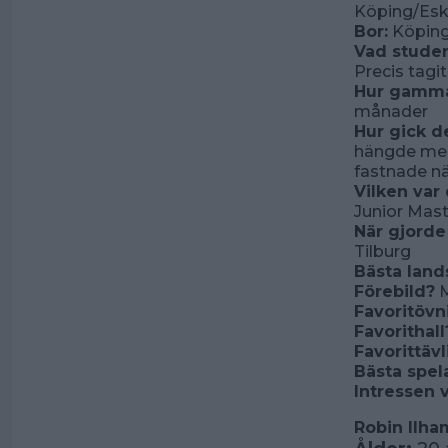
Köping/Esk
Bor:
Köpin
Vad studer
Precis tag
Hur gammal
månader
Hur gick de
hängde med 
fastnade nä
Vilken var 
Junior Mas
När gjorde
Tilburg
Bästa lan
Förebild?
M
Favoritövn
Favorithall
Favorittäv
Bästa spel
Intressen 
Robin Ilh