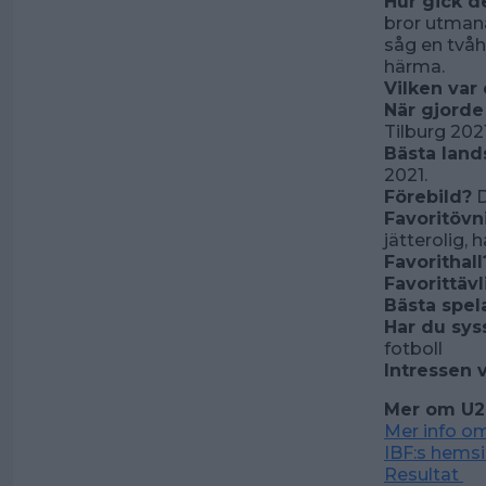
Hur gick de
bror utmana
såg en två
härma.
Vilken var 
När gjorde
Tilburg 2021
Bästa lan
2021.
Förebild?
D
Favoritövn
jätterolig, 
Favorithall
Favorittäv
Bästa spel
Har du sys
fotboll
Intressen 
Mer om U2
Mer info o
IBF:s hems
Resultat