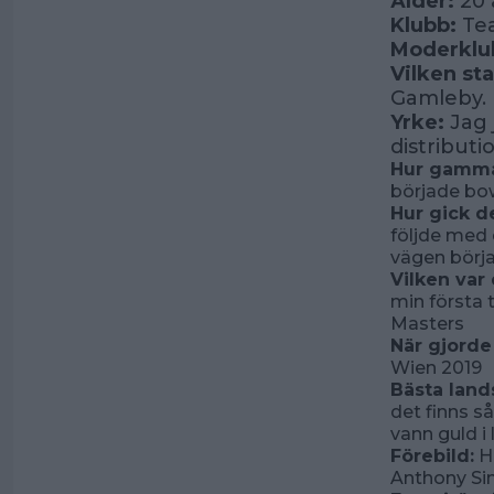
Ålder:
20 
Klubb:
Tea
Moderklu
Vilken st
Gamleby.
Yrke:
Jag 
distributi
Hur gammal
började bow
Hur gick de
följde med
vägen börja
Vilken var 
min första t
Masters
När gjorde
Wien 2019
Bästa lan
det finns s
vann guld i 
Förebild:
Ha
Anthony Si