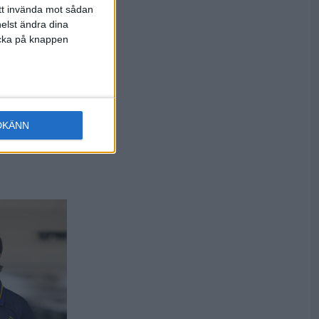
att invända mot sådan
elst ändra dina
licka på knappen
re var det
DKÄNN