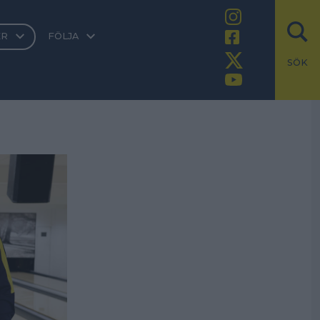
ER
FÖLJA
SÖK