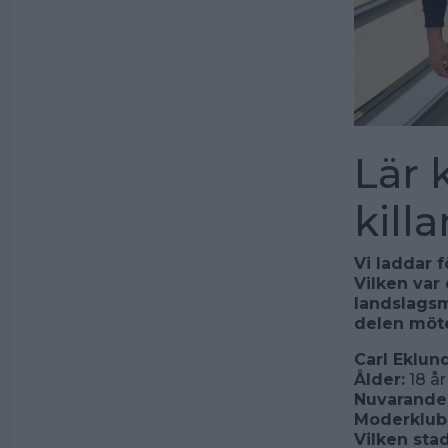
Lär 
kill
Vi laddar f
Vilken var 
landslagsm
delen möter
Carl Eklun
Ålder:
18 år
Nuvarande 
Moderklub
Vilken sta