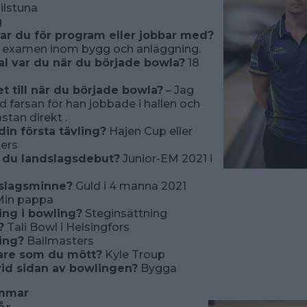
ilstuna
g
ar du för program eller jobbar med?
it examen inom bygg och anläggning.
 var du när du började bowla?
18
t till när du började bowla?
– Jag
farsan för han jobbade i hallen och
stan direkt .
din första tävling?
Hajen Cup eller
ters
 du landslagsdebut?
Junior-EM 2021 i
dslagsminne?
Guld i 4 manna 2021
in pappa
ing i bowling?
Steginsättning
?
Tali Bowl i Helsingfors
ling?
Ballmasters
are som du mött?
Kyle Troup
vid sidan av bowlingen?
Bygga
ammar