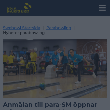
Swebowl Startsida
|
Parabowling
|
Nyheter parabowling
Anmälan till para-SM öppnar