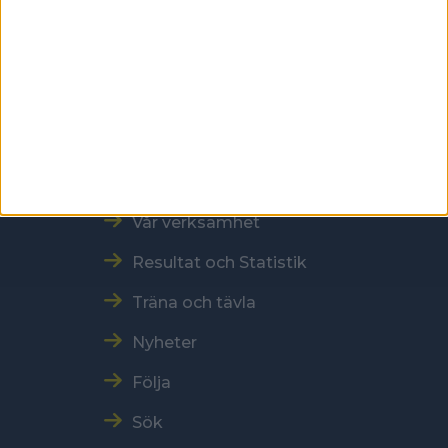
Kontakt
Tel: 086996000
E-post: sbf@swebowl.se
Snabbmeny
Vår verksamhet
Resultat och Statistik
Träna och tävla
Nyheter
Följa
Sök