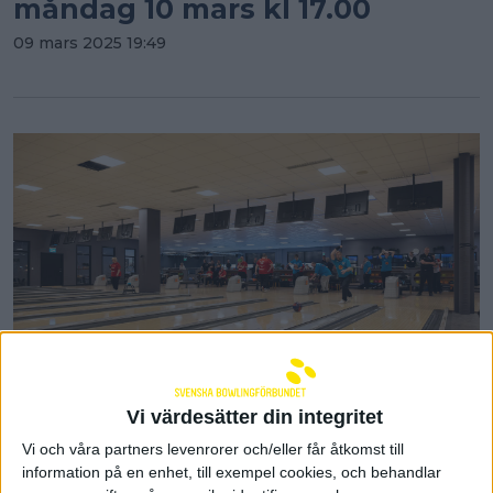
måndag 10 mars kl 17.00
09 mars 2025 19:49
Vi värdesätter din integritet
Inbjudan para-SM 2025
Vi och våra partners levenrorer och/eller får åtkomst till
12 februari 2025 19:40
information på en enhet, till exempel cookies, och behandlar