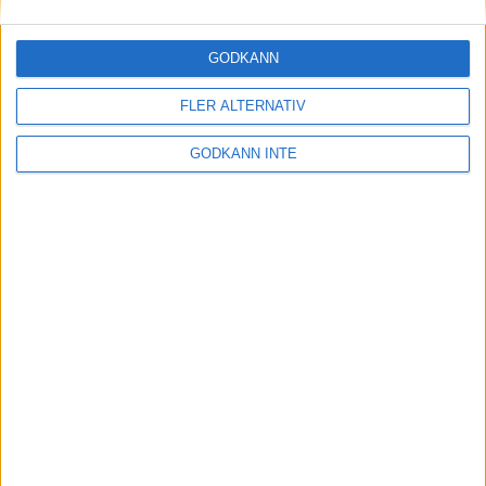
Nyheter parabowling
GODKÄNN
Bildstöd
FLER ALTERNATIV
Årets Paraledare
GODKÄNN INTE
Elit och landslag
Projektstöd och bidrag
Rekrytering
Sponsorer och samarbetspartners