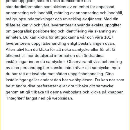
personuppgifter, såsom unika identifierare och
standardinformation som skickas av en enhet for anpassad
annonsering och innehåll, mätning av annonsering och innehåll,
målgruppsundersokningar och utveckling av tjänster.
Med din
tillåtelse kan vi och våra leverantörer använda exakta uppgifter
om geografisk positionering och identifiering via skanning av
enheten. Du kan klicka för att godkänna vår och våra 1017
leverantörers uppgiftsbehandling enligt beskrivningen ovan.
Alternativt kan du klicka för att neka samtycke eller för att få
åtkomst till mer detaljerad information och ändra dina
inställningar innan du samtycker.
Observera att viss behandling
av dina personuppgifter kanske inte kräver ditt samtycke, men
du har rätt att invända mot sådan uppgiftsbehandling. Dina
inställningar gäller endast den här webbplatsen. Du kan när som
helst ändra dina preferenser eller dra tillbaka ditt samtycke
Möt det svenska paralaget -
genom att gå tillbaka till denna webbplats och klicka på knappen
"Integritet" längst ned på webbsidan.
del 2
18 januari 2025 12:59