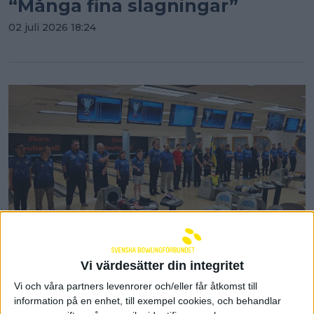
“Många fina slagningar”
02 juli 2026 18:24
Vi värdesätter din integritet
Lyckade kvalhelger i para-SM -
Vi och våra partners levenrorer och/eller får åtkomst till
finalspel väntar i Karlstad
information på en enhet, till exempel cookies, och behandlar
04 juni 2026 15:52