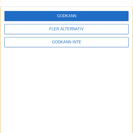
Nyheter parabowling
GODKÄNN
Bildstöd
FLER ALTERNATIV
Årets Paraledare
GODKÄNN INTE
Elit och landslag
Projektstöd och bidrag
Rekrytering
Sponsorer och samarbetspartners