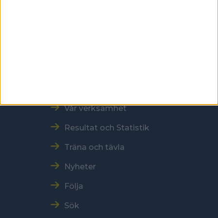
Kontakt
Tel: 086996000
E-post: sbf@swebowl.se
Snabbmeny
Vår verksamhet
Resultat och Statistik
Träna och tävla
Nyheter
Följa
Sök