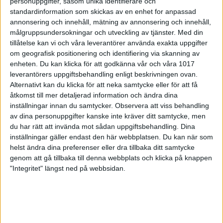
personuppgifter, såsom unika identifierare och
standardinformation som skickas av en enhet for anpassad
annonsering och innehåll, mätning av annonsering och innehåll,
målgruppsundersokningar och utveckling av tjänster.
Med din
tillåtelse kan vi och våra leverantörer använda exakta uppgifter
om geografisk positionering och identifiering via skanning av
enheten. Du kan klicka för att godkänna vår och våra 1017
leverantörers uppgiftsbehandling enligt beskrivningen ovan.
Alternativt kan du klicka för att neka samtycke eller för att få
åtkomst till mer detaljerad information och ändra dina
inställningar innan du samtycker.
Observera att viss behandling
av dina personuppgifter kanske inte kräver ditt samtycke, men
du har rätt att invända mot sådan uppgiftsbehandling. Dina
inställningar gäller endast den här webbplatsen. Du kan när som
helst ändra dina preferenser eller dra tillbaka ditt samtycke
genom att gå tillbaka till denna webbplats och klicka på knappen
"Integritet" längst ned på webbsidan.
Dags för tredje kvalhelgen av
para-SM
29 maj 2026 12:51