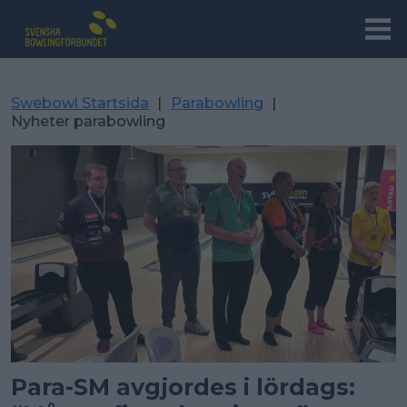
Swebowl Startsida
|
Parabowling
|
Nyheter parabowling
Para-SM avgjordes i lördags: