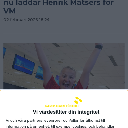
nu laddar Henrik Matsers för
VM
02 februari 2026 18:24
Vi värdesätter din integritet
Bowlingdag i Göteborg den 8/2
Vi och våra partners levenrorer och/eller får åtkomst till
tillsammans med Special
information på en enhet, till exempel cookies, och behandlar