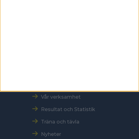
118 60 Stockholm
Kontakt
Tel: 086996000
E-post: sbf@swebowl.se
Snabbmeny
Vår verksamhet
Resultat och Statistik
Träna och tävla
Nyheter