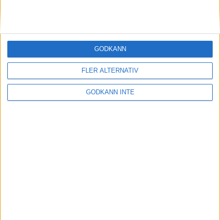
Begrepp
Information parabowling
GODKÄNN
Nyheter parabowling
FLER ALTERNATIV
Bildstöd
GODKÄNN INTE
Årets Paraledare
Elit och landslag
Projektstöd och bidrag
Rekrytering