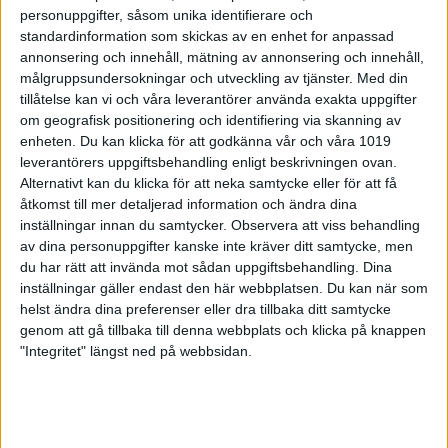
personuppgifter, såsom unika identifierare och
Olympics Sverige
standardinformation som skickas av en enhet for anpassad
annonsering och innehåll, mätning av annonsering och innehåll,
15 januari 2026 12:06
målgruppsundersokningar och utveckling av tjänster.
Med din
tillåtelse kan vi och våra leverantörer använda exakta uppgifter
om geografisk positionering och identifiering via skanning av
enheten. Du kan klicka för att godkänna vår och våra 1019
leverantörers uppgiftsbehandling enligt beskrivningen ovan.
Alternativt kan du klicka för att neka samtycke eller för att få
åtkomst till mer detaljerad information och ändra dina
inställningar innan du samtycker.
Observera att viss behandling
av dina personuppgifter kanske inte kräver ditt samtycke, men
du har rätt att invända mot sådan uppgiftsbehandling. Dina
inställningar gäller endast den här webbplatsen. Du kan när som
helst ändra dina preferenser eller dra tillbaka ditt samtycke
genom att gå tillbaka till denna webbplats och klicka på knappen
"Integritet" längst ned på webbsidan.
Sveriges lag till para-VM är
uttaget