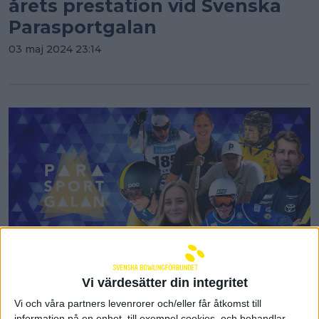
årets prestation vid Svenska
Parasportgalan
03 maj 2024 23:14
Vi värdesätter din integritet
Följ Parasportgalan live ikväll -
Vi och våra partners levenrorer och/eller får åtkomst till
Lisa Nordström Green har
information på en enhet, till exempel cookies, och behandlar