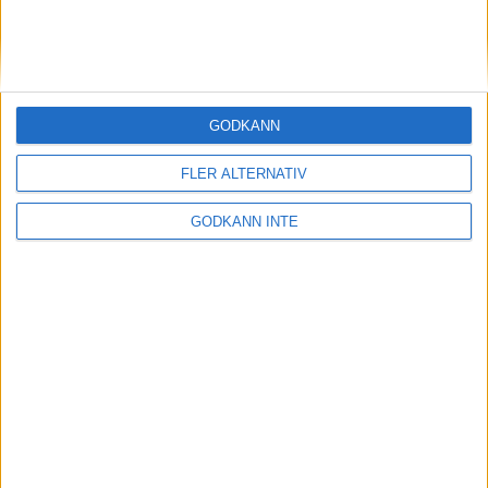
Begrepp
Information parabowling
GODKÄNN
Nyheter parabowling
FLER ALTERNATIV
Bildstöd
GODKÄNN INTE
Årets Paraledare
Elit och landslag
Projektstöd och bidrag
Rekrytering