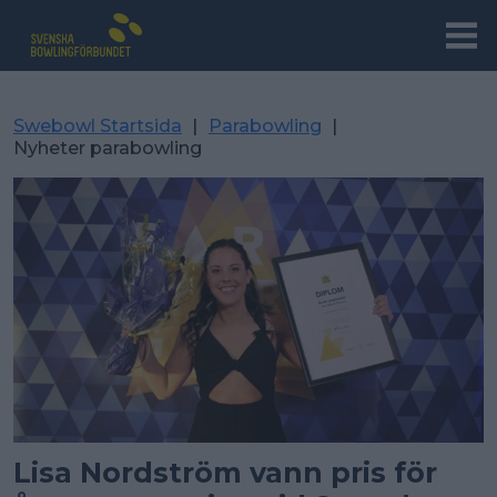
Swebowl Startsida
|
Parabowling
|
Nyheter parabowling
Lisa Nordström vann pris för