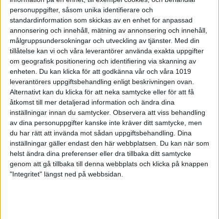
personuppgifter, såsom unika identifierare och
chans på två priser
standardinformation som skickas av en enhet for anpassad
03 maj 2024 17:45
annonsering och innehåll, mätning av annonsering och innehåll,
målgruppsundersokningar och utveckling av tjänster.
Med din
tillåtelse kan vi och våra leverantörer använda exakta uppgifter
om geografisk positionering och identifiering via skanning av
enheten. Du kan klicka för att godkänna vår och våra 1019
leverantörers uppgiftsbehandling enligt beskrivningen ovan.
Alternativt kan du klicka för att neka samtycke eller för att få
åtkomst till mer detaljerad information och ändra dina
inställningar innan du samtycker.
Observera att viss behandling
av dina personuppgifter kanske inte kräver ditt samtycke, men
du har rätt att invända mot sådan uppgiftsbehandling. Dina
inställningar gäller endast den här webbplatsen. Du kan när som
helst ändra dina preferenser eller dra tillbaka ditt samtycke
genom att gå tillbaka till denna webbplats och klicka på knappen
"Integritet" längst ned på webbsidan.
Kvalet av Para-SM är genomfört
- “härlig upplevelse att komma