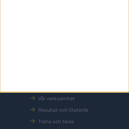
Skansbrogatan 7
118 60 Stockholm
Kontakt
Tel: 086996000
E-post: sbf@swebowl.se
Snabbmeny
Vår verksamhet
Resultat och Statistik
Träna och tävla