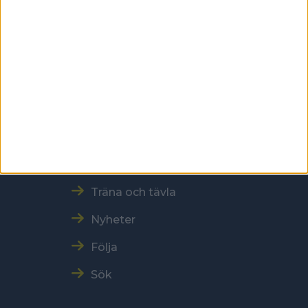
Tel: 086996000
E-post: sbf@swebowl.se
Snabbmeny
Vår verksamhet
Resultat och Statistik
Träna och tävla
Nyheter
Följa
Sök