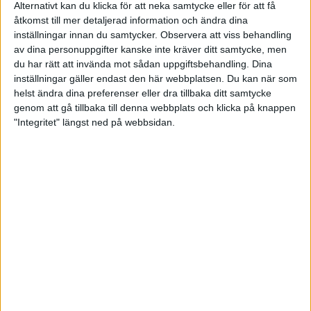
efternamn samt klass. Ange minst 2 önskade
Alternativt kan du klicka för att neka samtycke eller för att få
starttider i samband med föranmälan, först till
åtkomst till mer detaljerad information och ändra dina
kvarn.
inställningar innan du samtycker.
Observera att viss behandling
Föranmälan kommer att faktureras till den aktuella
av dina personuppgifter kanske inte kräver ditt samtycke, men
föreningen.
du har rätt att invända mot sådan uppgiftsbehandling. Dina
inställningar gäller endast den här webbplatsen. Du kan när som
Anmälan
helst ändra dina preferenser eller dra tillbaka ditt samtycke
Anmälan görs i BITS på
www.bits.swebowl.se
och
genom att gå tillbaka till denna webbplats och klicka på knappen
öppnar för samtliga föreningar den 10 mars kl 17.00.
"Integritet" längst ned på webbsidan.
12 februari 2025 19:40
Förbundet
Utbildning
Barn och ungdom
Föreningsinfo