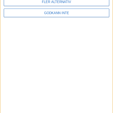
FLER ALTERNATIV
GODKÄNN INTE
Här hittar du Svenska Bowlingförbundets
medlemsrabatt på Strawberry
Adress