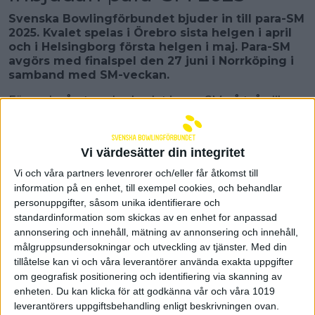
Svenska Bowlingförbundet bjuder in till para-SM
2025. Kvalet spelas i Örebro sista helgen i april
och i Helsingborg första helgen i maj. Para-SM
avgörs med finalspel den 27 juni i Norrköping i
samband med SM-veckan.
För andra året spelas kvalet i para-SM på två olika
orter. Den 25-27 april genomförs kvalet vid Strike &
Co i Örebro och den 2-4 maj spelas kvalet i Olympia
Bowling i Helsingborg. Para-SM avgörs med
Vi värdesätter din integritet
finalspel den 27 juni i Norrköping i samband med
SM-veckan. Föreningar hänvisas att kvala i den av
Vi och våra partners levenrorer och/eller får åtkomst till
hallarna som är närmast hemmahallen.
information på en enhet, till exempel cookies, och behandlar
personuppgifter, såsom unika identifierare och
Klicka här för att komma till inbjudan
standardinformation som skickas av en enhet for anpassad
annonsering och innehåll, mätning av annonsering och innehåll,
Föranmälan
målgruppsundersokningar och utveckling av tjänster.
Med din
De föreningar som anmäler 16 spelare eller fler kan
tillåtelse kan vi och våra leverantörer använda exakta uppgifter
föranmäla mellan den 4 mars, 12:00 till och med den
6 mars, 19:00. Föranmälan skall mejlas
om geografisk positionering och identifiering via skanning av
till
johanna.svenungsson@swebowl.se
, anmälan
enheten. Du kan klicka för att godkänna vår och våra 1019
skall innehålla spelarnas licensnummer, för och
leverantörers uppgiftsbehandling enligt beskrivningen ovan.