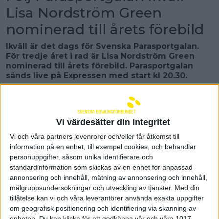
Lisa Nordström Green
nominerad till årets förebild
Ikväll är det dags för Svenska Parasportgalan.
För tredje året i rad är Lisa Nordström Green
nominerad till årets förebild. Parasportgalan
sänds live på Expressen med start kl 20.30.
Svenska Parasportgalan 2026 firar 10 år. Galan hålls
ikväll på Scandic Continental i Stockholm där 2025
års främsta prestationer prisas. För tredje året i rad
Vi värdesätter din integritet
är Lisa Nordström Green nominerad inom kategorin
årets förebild. Expressen sänder live med start kl
Vi och våra partners levenrorer och/eller får åtkomst till
20.30.
information på en enhet, till exempel cookies, och behandlar
personuppgifter, såsom unika identifierare och
Länk till sändningen
standardinformation som skickas av en enhet for anpassad
Priset årets förebild tilldelas den person som under
annonsering och innehåll, mätning av annonsering och innehåll,
det gångna året varit en förebild både inom och
målgruppsundersokningar och utveckling av tjänster.
Med din
utanför idrottsarenan.
tillåtelse kan vi och våra leverantörer använda exakta uppgifter
om geografisk positionering och identifiering via skanning av
Motivering Lisa Nordström Green
enheten. Du kan klicka för att godkänna vår och våra 1017