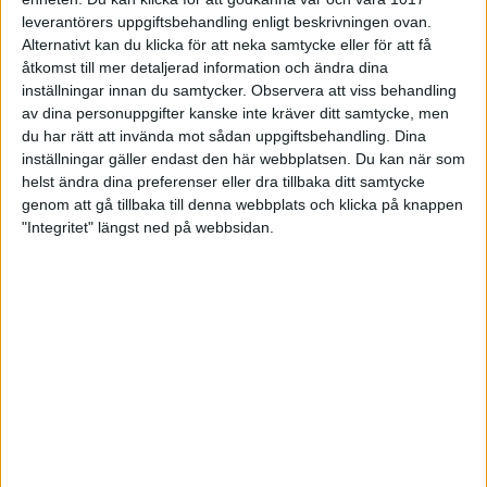
Lisa Nordström är en stark och engagerad förebild
leverantörers uppgiftsbehandling enligt beskrivningen ovan.
för allas lika värde. Genom sin egen resa har hon
Alternativt kan du klicka för att neka samtycke eller för att få
med mod och öppenhet föreläst och samtalat om
åtkomst till mer detaljerad information och ändra dina
mobbning, psykisk ohälsa och hur parasporten kan
inställningar innan du samtycker.
Observera att viss behandling
bli en väg till gemenskap och styrka. Som
av dina personuppgifter kanske inte kräver ditt samtycke, men
framgångsrik parabowlingspelare och sedan 2024
du har rätt att invända mot sådan uppgiftsbehandling. Dina
ambassadör för Special Olympics Sverige deltar
inställningar gäller endast den här webbplatsen. Du kan när som
Lisa aktivt vid tävlingar, evenemang och möten där
helst ändra dina preferenser eller dra tillbaka ditt samtycke
hon inspirerar både unga och vuxna. Med sitt
genom att gå tillbaka till denna webbplats och klicka på knappen
engagemang och sin värdegrund sprider hon hopp
och framtidstro.
"Integritet" längst ned på webbsidan.
Nathalie Säfsten, kanot, och Kristin Björfeldt,
längdskidor och friidrott, är också nominerade till
årets förebild.
Förra året blev det inget pris för Lisa Nordström
Green vid Parasportgalan. För två år sedan var hon
dubbelt nominerad och vann pris för årets
prestation vid Special Olympics.