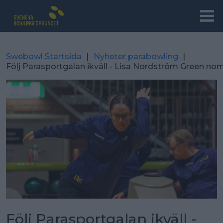
Swebowl Startsida
|
Nyheter parabowling
|
Följ Parasportgalan ikväll - Lisa Nordström Green nomin
Följ Parasportgalan ikväll -