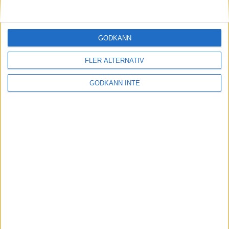
GODKÄNN
FLER ALTERNATIV
GODKÄNN INTE
Här hittar du Svenska Bowlingförbundets
medlemsrabatt på Strawberry