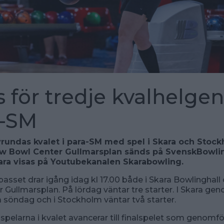
 för tredje kvalhelgen
a-SM
vrundas kvalet i para-SM med spel i Skara och Stock
ew Bowl Center Gullmarsplan sänds på SvenskBowli
kara visas på Youtubekanalen Skarabowling.
passet drar igång idag kl 17.00 både i Skara Bowlinghall
 Gullmarsplan. På lördag väntar tre starter. I Skara gen
 söndag och i Stockholm väntar två starter.
spelarna i kvalet avancerar till finalspelet som genomf