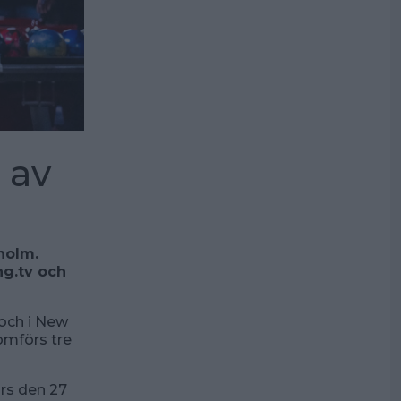
 av
holm.
ng.tv och
 och i New
omförs tre
örs den 27