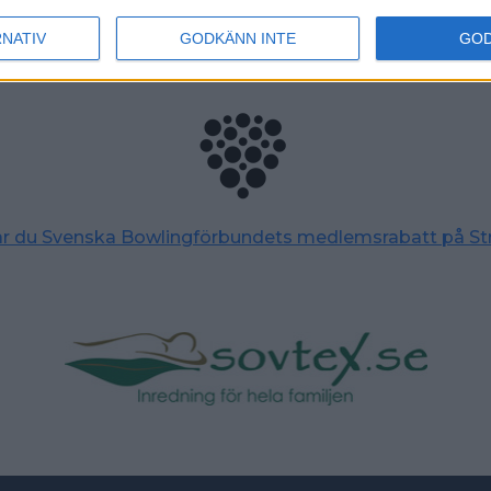
RNATIV
GODKÄNN INTE
GO
tar du Svenska Bowlingförbundets medlemsrabatt på St