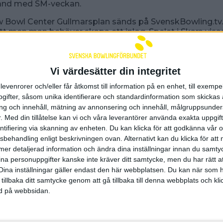
band med SM-veckan.
w Bowl Center Gullmarsplan sänds på SvenskBowling.tv.
tt men man behöver skapa ett inlog. Spelet i Skara visa
alen Skarabowling.
 Stockholm - SvenskBowling.tv
Vi värdesätter din integritet
 Skara - Youtube Skarabowling
levenrorer och/eller får åtkomst till information på en enhet, till exempe
h mer info
ifter, såsom unika identifierare och standardinformation som skickas 
g och innehåll, mätning av annonsering och innehåll, målgruppsunde
.
Med din tillåtelse kan vi och våra leverantörer använda exakta uppgif
entifiering via skanning av enheten. Du kan klicka för att godkänna vår
 29 maj 2026 12:51
sbehandling enligt beskrivningen ovan. Alternativt kan du klicka för att
ll mer detaljerad information och ändra dina inställningar innan du samty
ina personuppgifter kanske inte kräver ditt samtycke, men du har rätt 
nsorer och samarbetspart
Dina inställningar gäller endast den här webbplatsen. Du kan när som h
 tillbaka ditt samtycke genom att gå tillbaka till denna webbplats och k
ned på webbsidan.