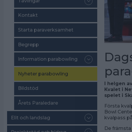
Tävlingar
Kontakt
Starta paraverksamhet
Begrepp
Dags
Information parabowling
par
Nyheter parabowling
I helgen a
Bildstöd
Kvalet i N
spelet i S
Årets Paraledare
Första kval
Bowl Center
Elit och landslag
kvalpass på
De främsta 