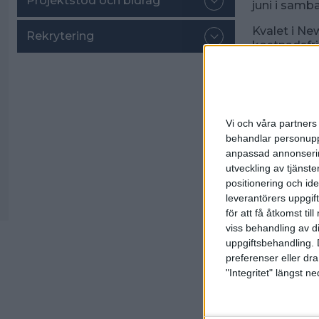
Projektstöd och bidrag
juni i sam
Kvalet i Ne
Rekrytering
kostnadsfri
Youtubekan
Livestream
Livestream
Vi och våra partners 
Resultat oc
behandlar personuppg
anpassad annonserin
utveckling av tjänster
positionering och id
Linus Wirén
leverantörers uppgift
för att få åtkomst ti
viss behandling av d
Spo
uppgiftsbehandling. 
preferenser eller dra
"Integritet" längst 