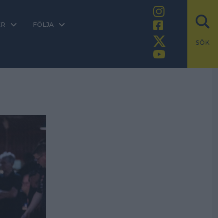
ER
FÖLJA
SÖK