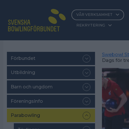
VÅR VERKSAMHET
REKRYTERING
Swebowl St
Förbundet
Dags för tr
Utbildning
Barn och ungdom
Föreningsinfo
Parabowling