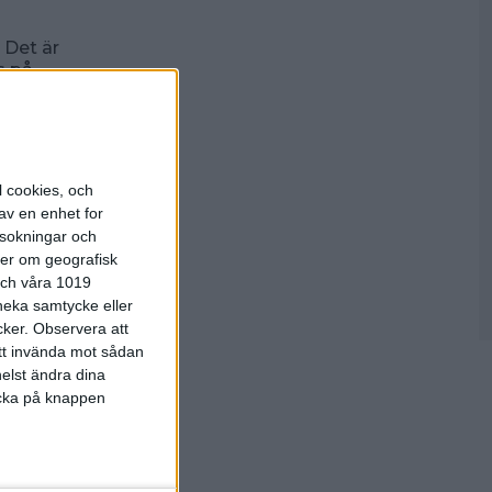
 Det är
s på
l cookies, och
av en enhet for
rsokningar och
ter om geografisk
 och våra 1019
 neka samtycke eller
cker.
Observera att
att invända mot sådan
ners
elst ändra dina
licka på knappen