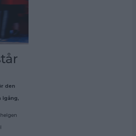
tår
ör den
a igång,
a helgen
l