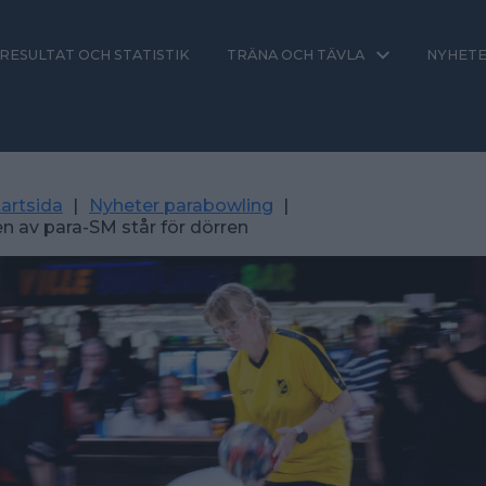
RESULTAT OCH STATISTIK
TRÄNA OCH TÄVLA
NYHET
artsida
|
Nyheter parabowling
|
n av para-SM står för dörren