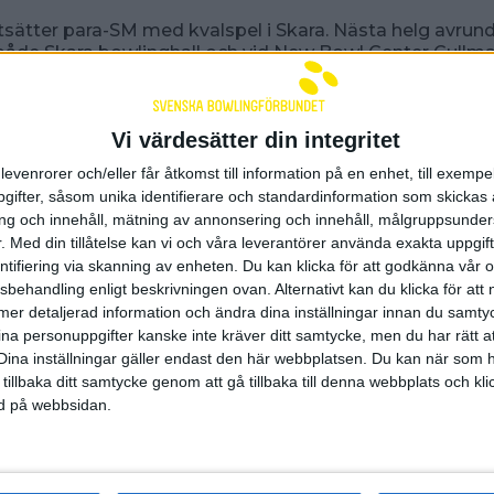
rtsätter para-SM med kvalspel i Skara. Nästa helg avrun
både Skara bowlinghall och vid New Bowl Center Gullma
Finalspelet i årets para-SM genomförs den 27 juni i Karl
ed SM-veckan.
rtfarande platser kvar i en del starter.
Anmäl dig här.
Vi värdesätter din integritet
levenrorer och/eller får åtkomst till information på en enhet, till exempe
h mer info
ifter, såsom unika identifierare och standardinformation som skickas 
g och innehåll, mätning av annonsering och innehåll, målgruppsunde
.
Med din tillåtelse kan vi och våra leverantörer använda exakta uppgif
n 22 maj 2026 13:00
entifiering via skanning av enheten. Du kan klicka för att godkänna vår
sbehandling enligt beskrivningen ovan. Alternativt kan du klicka för att
ll mer detaljerad information och ändra dina inställningar innan du samty
nsorer och samarbetspart
ina personuppgifter kanske inte kräver ditt samtycke, men du har rätt 
Dina inställningar gäller endast den här webbplatsen. Du kan när som h
 tillbaka ditt samtycke genom att gå tillbaka till denna webbplats och k
ned på webbsidan.