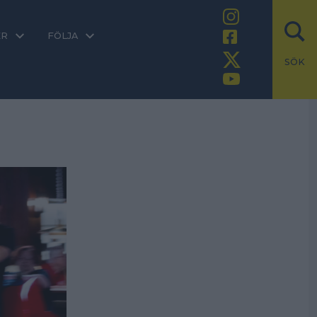
ER
FÖLJA
SÖK