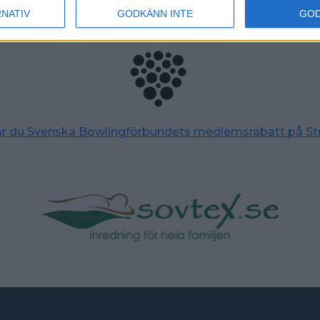
RNATIV
GODKÄNN INTE
GO
tar du Svenska Bowlingförbundets medlemsrabatt på St