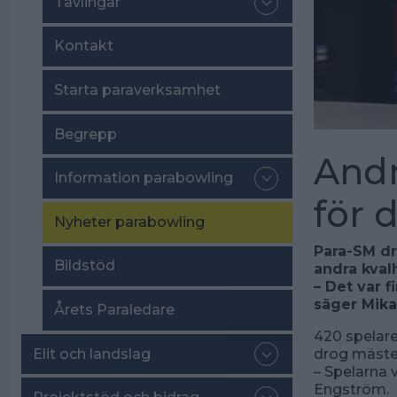
Tävlingar
Kontakt
Starta paraverksamhet
Begrepp
Andr
Information parabowling
för 
Nyheter parabowling
Para-SM dr
Bildstöd
andra kval
– Det var f
säger Mika
Årets Paraledare
420 spelare 
Elit och landslag
drog mäste
– Spelarna 
Engström.