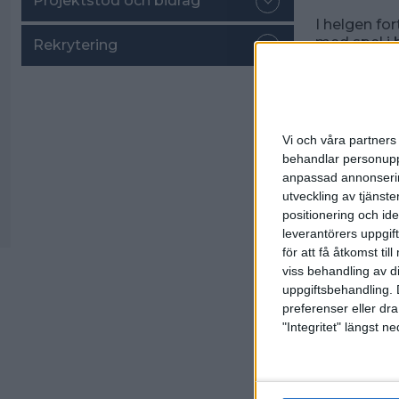
Projektstöd och bidrag
I helgen fo
med spel i 
Rekrytering
Stockholm. 
samband m
Det finns fo
Vi och våra partners 
Resultat oc
behandlar personuppg
anpassad annonserin
utveckling av tjänster
Linus Wiré
positionering och id
leverantörers uppgift
för att få åtkomst ti
Spo
viss behandling av d
uppgiftsbehandling. 
preferenser eller dra
"Integritet" längst 