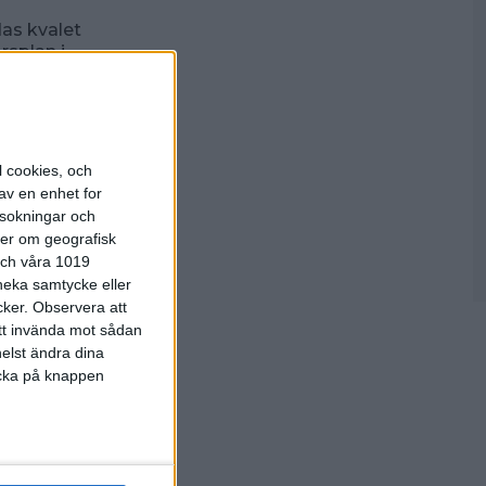
das kvalet
rsplan i
stad i
l cookies, och
av en enhet for
rsokningar och
ter om geografisk
 och våra 1019
 neka samtycke eller
cker.
Observera att
ners
att invända mot sådan
elst ändra dina
licka på knappen