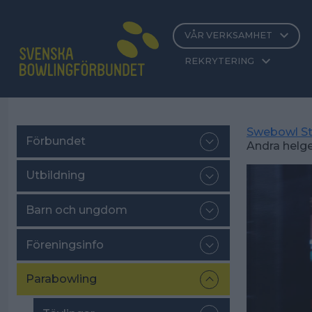
VÅR VERKSAMHET
REKRYTERING
Swebowl St
Förbundet
Andra helge
Utbildning
Barn och ungdom
Föreningsinfo
Parabowling