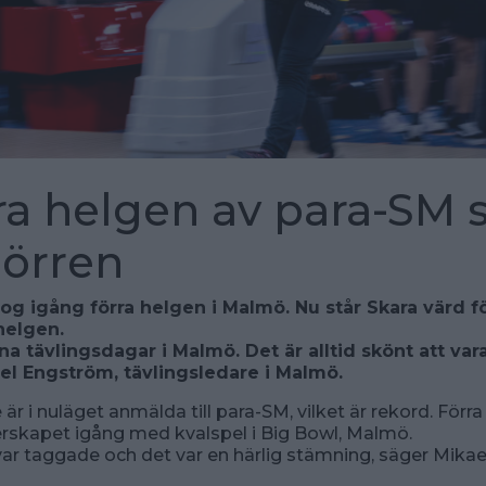
a helgen av para-SM s
dörren
og igång förra helgen i Malmö. Nu står Skara värd f
helgen.
ina tävlingsdagar i Malmö. Det är alltid skönt att var
el Engström, tävlingsledare i Malmö.
är i nuläget anmälda till para-SM, vilket är rekord. Förr
rskapet igång med kvalspel i Big Bowl, Malmö.
var taggade och det var en härlig stämning, säger Mikae