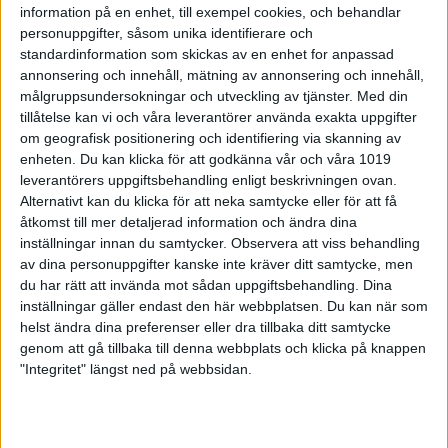
information på en enhet, till exempel cookies, och behandlar
personuppgifter, såsom unika identifierare och
standardinformation som skickas av en enhet for anpassad
annonsering och innehåll, mätning av annonsering och innehåll,
målgruppsundersokningar och utveckling av tjänster.
Med din
tillåtelse kan vi och våra leverantörer använda exakta uppgifter
Team Pergamon är svenska
om geografisk positionering och identifiering via skanning av
mästare
enheten. Du kan klicka för att godkänna vår och våra 1019
leverantörers uppgiftsbehandling enligt beskrivningen ovan.
22 maj 2022 19:47
Alternativt kan du klicka för att neka samtycke eller för att få
åtkomst till mer detaljerad information och ändra dina
inställningar innan du samtycker.
Observera att viss behandling
av dina personuppgifter kanske inte kräver ditt samtycke, men
du har rätt att invända mot sådan uppgiftsbehandling. Dina
inställningar gäller endast den här webbplatsen. Du kan när som
helst ändra dina preferenser eller dra tillbaka ditt samtycke
genom att gå tillbaka till denna webbplats och klicka på knappen
"Integritet" längst ned på webbsidan.