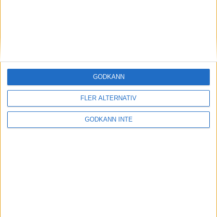
Kaskad klara för SM-final
21 maj 2022 21:59
GODKÄNN
FLER ALTERNATIV
GODKÄNN INTE
Team X-Calibur till SM-final
21 maj 2022 19:07