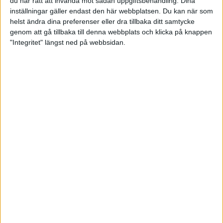
du har rätt att invända mot sådan uppgiftsbehandling. Dina
inställningar gäller endast den här webbplatsen. Du kan när som
helst ändra dina preferenser eller dra tillbaka ditt samtycke
genom att gå tillbaka till denna webbplats och klicka på knappen
"Integritet" längst ned på webbsidan.
Clan inledde det nya året med
att vinna med 20-0
20 januari 2024 18:17