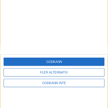
Idel hemmasegrar i herrarnas
Elitserie
09 december 2023 19:07
GODKÄNN
FLER ALTERNATIV
GODKÄNN INTE