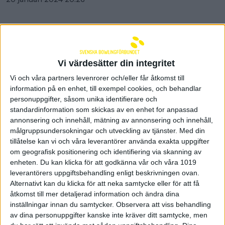
Vi värdesätter din integritet
Vi och våra partners levenrorer och/eller får åtkomst till
information på en enhet, till exempel cookies, och behandlar
personuppgifter, såsom unika identifierare och
standardinformation som skickas av en enhet for anpassad
annonsering och innehåll, mätning av annonsering och innehåll,
målgruppsundersokningar och utveckling av tjänster.
Med din
tillåtelse kan vi och våra leverantörer använda exakta uppgifter
om geografisk positionering och identifiering via skanning av
enheten. Du kan klicka för att godkänna vår och våra 1019
Fullt sammandrag inledde
leverantörers uppgiftsbehandling enligt beskrivningen ovan.
Alternativt kan du klicka för att neka samtycke eller för att få
vårsäsongen i
åtkomst till mer detaljerad information och ändra dina
Mellanallsvenskan
inställningar innan du samtycker.
Observera att viss behandling
av dina personuppgifter kanske inte kräver ditt samtycke, men
20 januari 2024 20:17