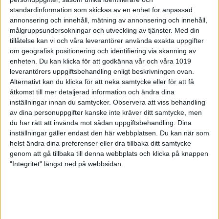
en poäng är bättre än inga, säger Solängens
standardinformation som skickas av en enhet for anpassad
Alexsander Flodin
annonsering och innehåll, mätning av annonsering och innehåll,
målgruppsundersokningar och utveckling av tjänster.
Med din
Olofströms BS som redan förra helgen säkrade
tillåtelse kan vi och våra leverantörer använda exakta uppgifter
sin elitkvalplats mötte BK Femtionian
som var
om geografisk positionering och identifiering via skanning av
med och spelade om de två sista återstående
enheten. Du kan klicka för att godkänna vår och våra 1019
kvalplatserna. Här var det hemmalaget Olofström
leverantörers uppgiftsbehandling enligt beskrivningen ovan.
som tog grepp om matchen genom att vinna både
första och andra serien med 4-1 även om det i första
Alternativt kan du klicka för att neka samtycke eller för att få
serien var med en käglas marginal på två bord.
åtkomst till mer detaljerad information och ändra dina
Tredje serien blev en dipp för hemmalaget och
inställningar innan du samtycker.
Observera att viss behandling
Femtionian fick med sig de tre banpoäng som
av dina personuppgifter kanske inte kräver ditt samtycke, men
krävdes för att hålla liv i matchen även om
du har rätt att invända mot sådan uppgiftsbehandling. Dina
Olofström säkrat 1 poäng och oavgjort. Var dock lite
inställningar gäller endast den här webbplatsen. Du kan när som
tufft att försöka plocka hem full pott i banpoäng i
helst ändra dina preferenser eller dra tillbaka ditt samtycke
sista serien för Femtionian även om det var jämnt i
genom att gå tillbaka till denna webbplats och klicka på knappen
serien som slutade 3-2. Hemmavinst för Olofström
"Integritet" längst ned på webbsidan.
med 13-7 (6279-6174). Matchbäst blev Olofströms
Stefan Johansson på 911 poäng följt av Dennis
Vrabac på 851 poäng. Högsta slagningen i
Femtionan hade Casper Olsson på 832 poäng.
Grattis Olofström till kvalplatsen!