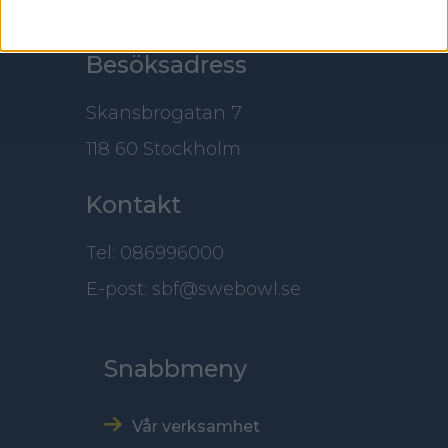
100 61 Stockholm
Besöksadress
Skansbrogatan 7
118 60 Stockholm
Kontakt
Tel: 086996000
E-post: sbf@swebowl.se
Snabbmeny
Vår verksamhet