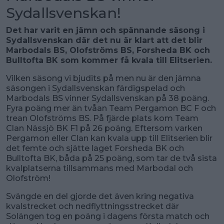
Sydallsvenskan!
Det har varit en jämn och spännande säsong i
Sydallsvenskan där det nu är klart att det blir
Marbodals BS, Olofströms BS, Forsheda BK och
Bulltofta BK som kommer få kvala till Elitserien.
Vilken säsong vi bjudits på men nu är den jämna
säsongen i Sydallsvenskan färdigspelad och
Marbodals BS vinner Sydallsvenskan på 38 poäng.
Fyra poäng mer än tvåan Team Pergamon BC F och
trean Olofströms BS. På fjärde plats kom Team
Clan Nässjö BK F1 på 26 poäng. Eftersom varken
Pergamon eller Clan kan kvala upp till Elitserien blir
det femte och sjätte laget Forsheda BK och
Bulltofta BK, båda på 25 poäng, som tar de två sista
kvalplatserna tillsammans med Marbodal och
Olofström!
Svängde en del gjorde det även kring negativa
kvalstrecket och nedflyttningsstrecket där
Solängen tog en poäng i dagens första match och