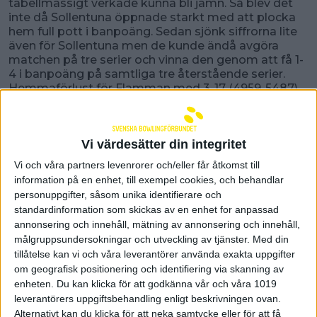
tabellmässigt verkade kunna bli jämn. Så blev det
inte då Sollentuna öppnade starkt med att plocka
hem full pott i banpoäng. Sedan sjönk siffrorna lite
även för Sollentuna men de kunde ändå avgöra
matchen på tre serier och vinna den genom att få 1-
4 i banpoäng på samtliga tre återstående serier.
Hemmaförlust för Flamman med 3-17 (4959-5487).
Matchbäst blev Sollentunas Marit Aasen på 784
poäng följt av Hanna Zeidlitz på 762 poäng. Högsta
slagningen hos Flamman hade Anna Berlin på 693
Vi värdesätter din integritet
poäng.
Vi och våra partners levenrorer och/eller får åtkomst till
Stånga IF spelade två hemmamatcher denna
information på en enhet, till exempel cookies, och behandlar
helg och båda mot Sandvikens AIK BK olika lag
.
personuppgifter, såsom unika identifierare och
Första matchen spelades mot Sandvikens förstalag
standardinformation som skickas av en enhet for anpassad
som började med att ta ledningen via 1-4, i en
annonsering och innehåll, mätning av annonsering och innehåll,
match om kvalplats till elitserien. Något som
målgruppsundersokningar och utveckling av tjänster.
Med din
Gotlandstjejerna kvitterade redan i andra serien.
Även tredje serien slutade 4-1 till Stånga som med
tillåtelse kan vi och våra leverantörer använda exakta uppgifter
det hade ett övertag med 9-6 inför sista avgörande
om geografisk positionering och identifiering via skanning av
serien. Stånga som efter första serien höll en jämn
enheten. Du kan klicka för att godkänna vår och våra 1019
nivå snäppet över gästande Sandviken tog i sista
leverantörers uppgiftsbehandling enligt beskrivningen ovan.
serien full pott i banpoäng och vann matchen med
Alternativt kan du klicka för att neka samtycke eller för att få