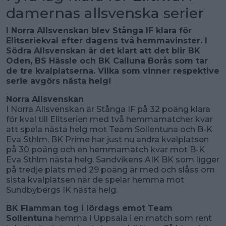
damernas allsvenska serier
I Norra Allsvenskan blev Stånga IF klara för
Elitseriekval efter dagens två hemmavinster. I
Södra Allsvenskan är det klart att det blir BK
Oden, BS Hässle och BK Calluna Borås som tar
de tre kvalplatserna. Vilka som vinner respektive
serie avgörs nästa helg!
Norra Allsvenskan
I Norra Allsvenskan är Stånga IF på 32 poäng klara
för kval till Elitserien med två hemmamatcher kvar
att spela nästa helg mot Team Sollentuna och B-K
Eva Sthlm. BK Prime har just nu andra kvalplatsen
på 30 poäng och en hemmamatch kvar mot B-K
Eva Sthlm nästa helg. Sandvikens AIK BK som ligger
på tredje plats med 29 poäng är med och slåss om
sista kvalplatsen när de spelar hemma mot
Sundbybergs IK nästa helg.
BK Flamman tog i lördags emot Team
Sollentuna
hemma i Uppsala i en match som rent