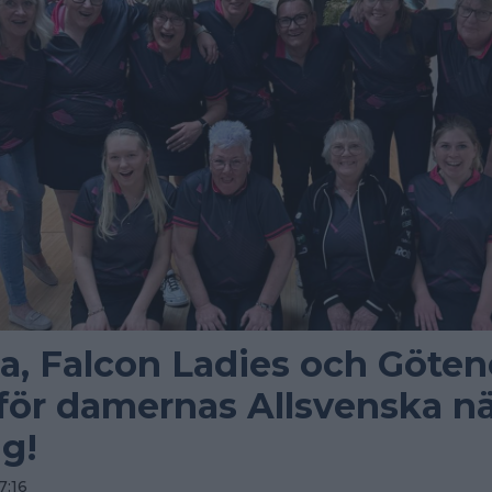
a, Falcon Ladies och Göten
 för damernas Allsvenska n
g!
7:16