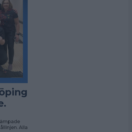
Köping
e.
 kämpade
linjen. Alla