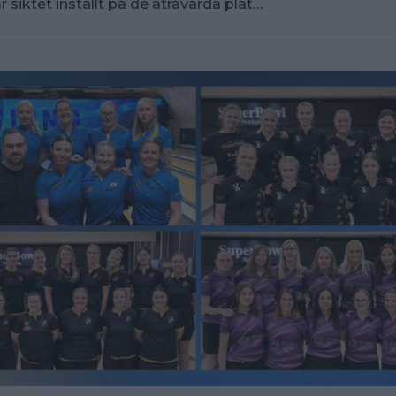
r siktet inställt på de åtråvärda plat…