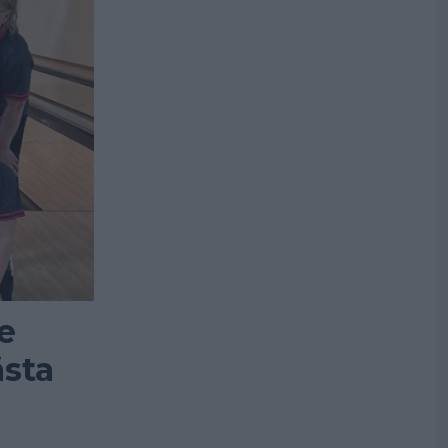
e
ästa