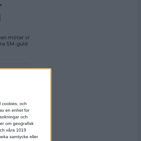
r
d
len möter vi
9:e SM-guld
l cookies, och
av en enhet for
rsokningar och
ter om geografisk
 och våra 1019
 neka samtycke eller