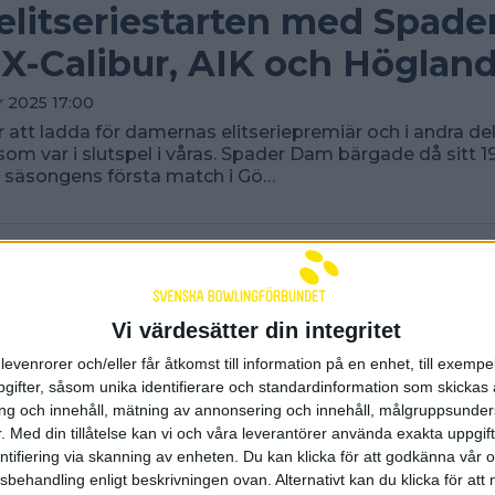
 elitseriestarten med Spade
X-Calibur, AIK och Höglan
 2025 17:00
er att ladda för damernas elitseriepremiär och i andra de
som var i slutspel i våras. Spader Dam bärgade då sitt 1
I säsongens första match i Gö…
Vi värdesätter din integritet
levenrorer och/eller får åtkomst till information på en enhet, till exempe
ifter, såsom unika identifierare och standardinformation som skickas 
g och innehåll, mätning av annonsering och innehåll, målgruppsunde
.
Med din tillåtelse kan vi och våra leverantörer använda exakta uppgif
entifiering via skanning av enheten. Du kan klicka för att godkänna vår
sbehandling enligt beskrivningen ovan. Alternativt kan du klicka för att