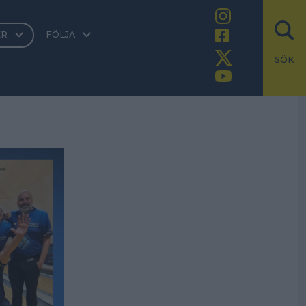
ER
FÖLJA
SÖK