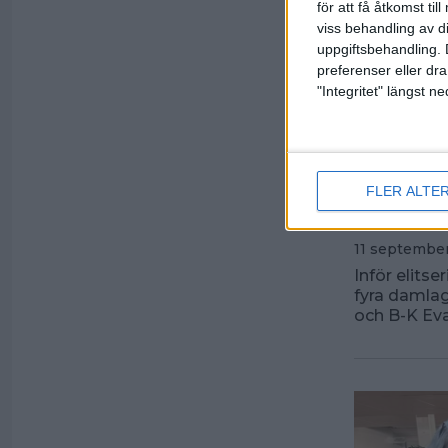
för att få åtkomst ti
viss behandling av d
uppgiftsbehandling. 
preferenser eller dra
"Integritet" längst 
Inför
FLER ALTE
K Eva
11 september
Inför elitse
fyra damlag
och B-K Eva