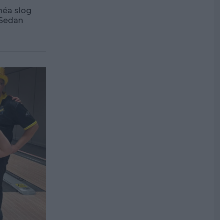
néa slog
 Sedan