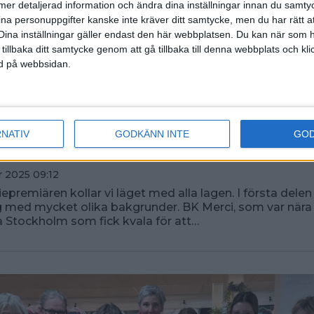
ll mer detaljerad information och ändra dina inställningar innan du samty
ina personuppgifter kanske inte kräver ditt samtycke, men du har rätt 
Dina inställningar gäller endast den här webbplatsen. Du kan när som h
 tillbaka ditt samtycke genom att gå tillbaka till denna webbplats och k
ned på webbsidan.
 elitseriestarten med BK Mer
RNATIV
GODKÄNN INTE
GO
, BS Hässle och BK Prime 
 2025 09:12
riepremiären kollar vi läget med alla lagen. I första dele
 med mycket olika bakgrunder. BK Merci, som var nära 
 Stockholm som fick kvala för att…