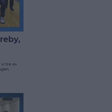
reby,
 vi tre av
ngen,