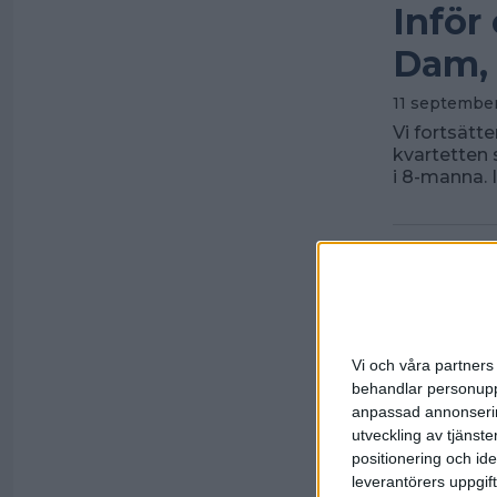
Inför
Dam, 
11 september
Vi fortsätt
kvartetten 
i 8-manna. 
Vi och våra partners 
behandlar personuppg
anpassad annonserin
utveckling av tjänster
positionering och id
leverantörers uppgift