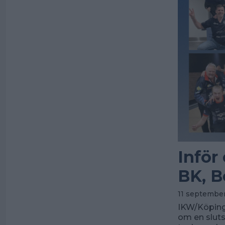
Inför
BK, B
11 september
IKW/Köping
om en sluts