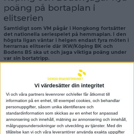
poäng på bortaplan i
elitserien
Samtidigt som VM pågår i Hongkong fortsätter
det nationella seriespelet på hemmaplan. I den
högsta ligan väntar i helgen endast fyra möten i
herrarnas elitserie där IKW/Köping BK och
Bodens BS ska ut och jaga viktiga poäng under
var sin bortatripp.
Slutspelssatsande IKW/Köping BK har hittills under
säsongen haft svårigheter med att få till spelet och
knyta åt säcken i jämna matcher. Laget har bara
Vi värdesätter din integritet
vunnit två av åtta matcher och ligger inför helgen
precis under slutspelsstrecket. I helgen ska Köping
Vi och våra partners levenrorer och/eller får åtkomst till
till Stockholm för två viktiga bortamöten mot
information på en enhet, till exempel cookies, och behandlar
bakom jagande AIK BK och Stureby BK.
personuppgifter, såsom unika identifierare och
standardinformation som skickas av en enhet for anpassad
– Det är nog två matcher som får definiera om vi
annonsering och innehåll, mätning av annonsering och innehåll,
kan fortsätta sikta på slutspel eller om vi får sikta in
målgruppsundersokningar och utveckling av tjänster.
Med din
oss på att hålla oss kvar, säger Tony Eklund i
tillåtelse kan vi och våra leverantörer använda exakta uppgifter
Köping.