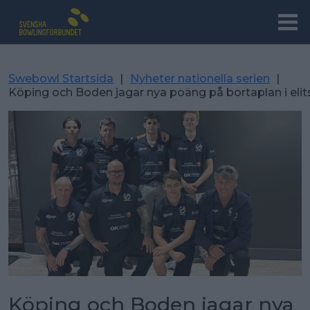
Swebowl Startsida
|
Nyheter nationella serien
|
Köping och Boden jagar nya poäng på bortaplan i elit
Köping och Boden jagar nya