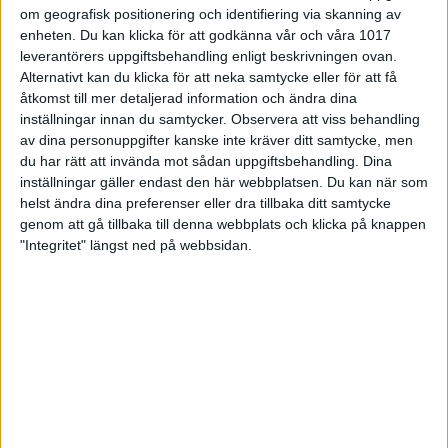
om geografisk positionering och identifiering via skanning av
Bara en seger av sex möjliga på hemmaplan och
enheten. Du kan klicka för att godkänna vår och våra 1017
den segern kom först i lördags mot just AIK. Vad är
leverantörers uppgiftsbehandling enligt beskrivningen ovan.
det som hittills inte fungerat för Köping?
Alternativt kan du klicka för att neka samtycke eller för att få
åtkomst till mer detaljerad information och ändra dina
– Vi har inte fått till det på hemmaplan. Hallen har en
inställningar innan du samtycker.
Observera att viss behandling
gammal maskin som lägger oljan lite olika varje
av dina personuppgifter kanske inte kräver ditt samtycke, men
gång och det är jobbigt när alla lag vi möter i år är
du har rätt att invända mot sådan uppgiftsbehandling. Dina
så bra och att då inte ha någon trygghet på
inställningar gäller endast den här webbplatsen. Du kan när som
hemmaplan, förklarar Tony Eklund.
helst ändra dina preferenser eller dra tillbaka ditt samtycke
genom att gå tillbaka till denna webbplats och klicka på knappen
Till helgen rustar Köping sitt på papperet
starkaste lag
till match denna säsong då även
"Integritet" längst ned på webbsidan.
lagets två finländska toppspelare Juho Rissanen
och Rami Mukkula är med. Tony är medveten om
att båda matcherna kommer att spelas på profiler
som gynnar höga resultat.
– Det kommer att krävas mycket strike för att vinna,
säkert över 7000 i båda matcherna. Serien är
oerhört tuff i år och även om vi vet att det är svårt
att vinna på bortaplan är siktet inställt på minst två
vunna poäng i helgen, säger Tony Eklund.