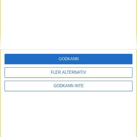
Söndag 30/11
09.30 BK Kaskad - Bodens BS
Länk till matcher och tabell herrarnas elitserie
Jonas Brändström 28 november 2025 12:35
GODKÄNN
Sponsorer och samarbetspartners
FLER ALTERNATIV
GODKÄNN INTE