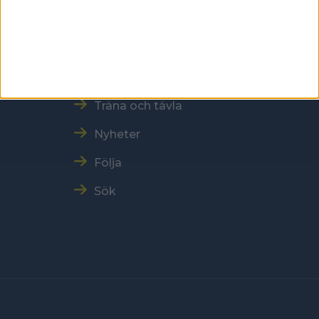
Snabbmeny
Vår verksamhet
Resultat och Statistik
Träna och tävla
Nyheter
Följa
Sök