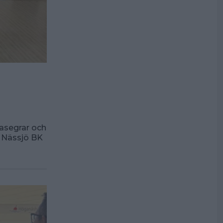
masegrar och
n Nässjö BK