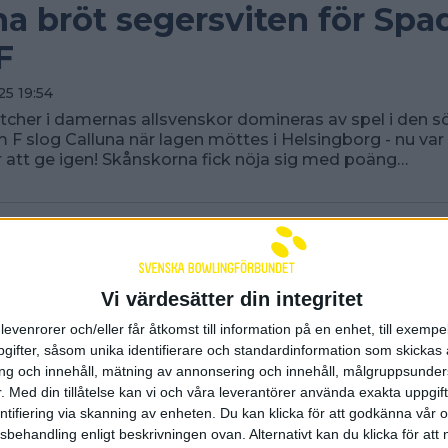
na bröt segersviten för Spa
F
25 19:54
her i damernas allsvenskor domineras av spel i den sö
F slog Calluna när lagen möttes i Helsingborg - nu var
r att ge igen! Skånskorna fick nöja sig med poäng…
Vi värdesätter din integritet
levenrorer och/eller får åtkomst till information på en enhet, till exempe
ifter, såsom unika identifierare och standardinformation som skickas 
g och innehåll, mätning av annonsering och innehåll, målgruppsunde
.
Med din tillåtelse kan vi och våra leverantörer använda exakta uppgif
entifiering via skanning av enheten. Du kan klicka för att godkänna vår
sbehandling enligt beskrivningen ovan. Alternativt kan du klicka för att