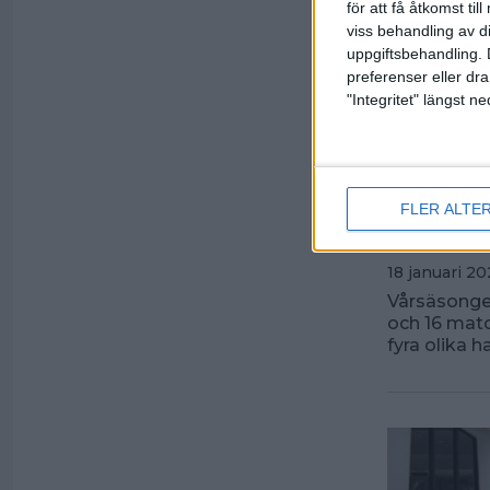
för att få åtkomst ti
viss behandling av d
uppgiftsbehandling. 
preferenser eller dra
"Integritet" längst 
Fullt
FLER ALTE
inled
18 januari 20
Vårsäsongen
och 16 matc
fyra olika h