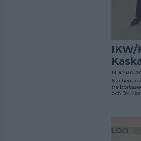
IKW/K
Kaska
18 januari 20
När herrarn
tre bortase
och BK Kas