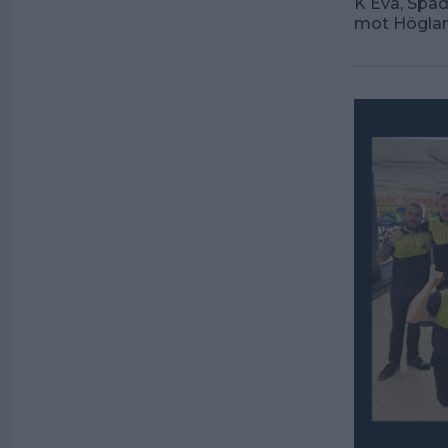
K Eva, Spa
mot Höglan