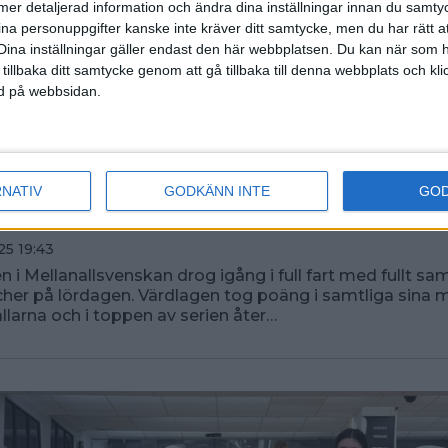
ll mer detaljerad information och ändra dina inställningar innan du samty
ina personuppgifter kanske inte kräver ditt samtycke, men du har rätt 
Dina inställningar gäller endast den här webbplatsen. Du kan när som h
 tillbaka ditt samtycke genom att gå tillbaka till denna webbplats och k
ned på webbsidan.
 sammandrag i Mellanallsv
RNATIV
GODKÄNN INTE
GO
de vårsäsongen
25 19:43
 i Mellanallsvenskan drog igång i full fart med fullt 
her på lördagen. Värdlagen tog poäng i samtliga sina m
allarna och i toppen av serien åter…