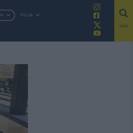
ER
FÖLJA
SÖK