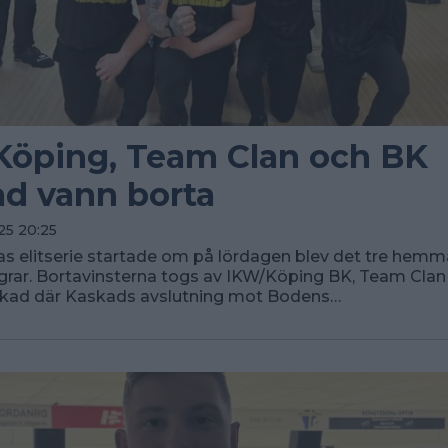
öping, Team Clan och BK
d vann borta
25 20:25
as elitserie startade om på lördagen blev det tre hem
grar. Bortavinsterna togs av IKW/Köping BK, Team Cla
kad där Kaskads avslutning mot Bodens…