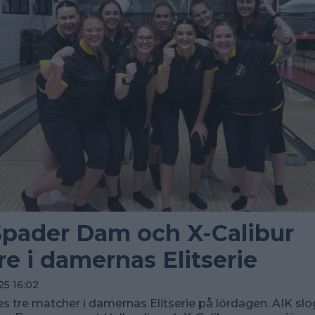
Spader Dam och X-Calibur
re i damernas Elitserie
25 16:02
s tre matcher i damernas Elitserie på lördagen. AIK slog