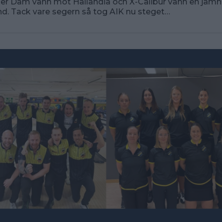
der Dam vann mot Hallandia och X-Calibur vann en jäm
d. Tack vare segern så tog AIK nu steget…