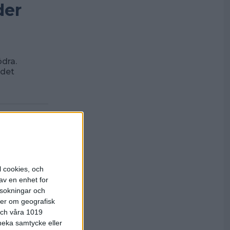
der
dra.
 det
l cookies, och
av en enhet for
rsokningar och
ter om geografisk
 och våra 1019
 neka samtycke eller