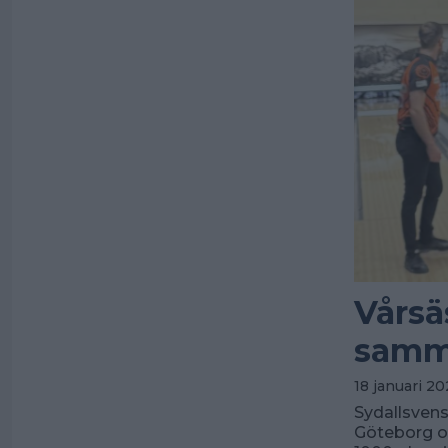
Vårsä
samma
18 januari 2
Sydallsven
Göteborg oc