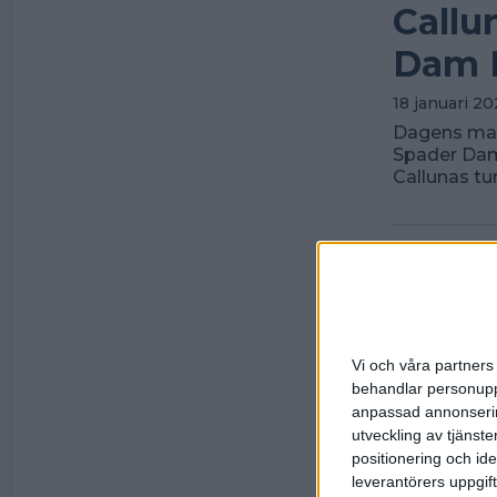
Callu
Dam 
18 januari 20
Dagens matc
Spader Dam 
Callunas tu
Vi och våra partners 
behandlar personuppg
anpassad annonserin
utveckling av tjänster
positionering och id
leverantörers uppgift