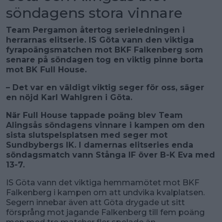
söndagens stora vinnare
Team Pergamon återtog serieledningen i
herrarnas elitserie. IS Göta vann den viktiga
fyrapoängsmatchen mot BKF Falkenberg som
senare på söndagen tog en viktig pinne borta
mot BK Full House.
– Det var en väldigt viktig seger för oss, säger
en nöjd Karl Wahlgren i Göta.
När Full House tappade poäng blev Team
Alingsås söndagens vinnare i kampen om den
sista slutspelsplatsen med seger mot
Sundbybergs IK. I damernas elitseries enda
söndagsmatch vann Stånga IF över B-K Eva med
13-7.
IS Göta vann det viktiga hemmamötet mot BKF
Falkenberg i kampen om att undvika kvalplatsen.
Segern innebar även att Göta drygade ut sitt
försprång mot jagande Falkenberg till fem poäng