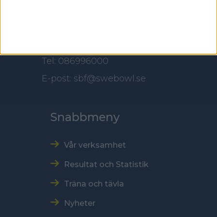
118 60 Stockholm
Kontakt
Tel: 086996000
E-post: sbf@swebowl.se
Snabbmeny
Vår verksamhet
Resultat och Statistik
Träna och tävla
Nyheter