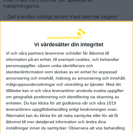
men med tre matcher fler spelade än
hallänningarna.
– Det kändes väldigt skönt med den här segern
med tanke läget i tabellen, säger en nöjd Karl
Wahlgren i Göta.
Efter en mycket jämn första halva av matchen där
Vi värdesätter din integritet
lagen tog hem var sin seger med 3-2 lyckades
hemmalaget lite matchavgörande dra ifrån i den
Vi och våra partners levenrorer och/eller får åtkomst till
tredje serien. Göta vann serien med 4-1 och
information på en enhet, till exempel cookies, och behandlar
skaffade sig ledning med 9-6 inför avslutningen.
personuppgifter, såsom unika identifierare och
Hemmalaget var strået vassare även i avslutningen
standardinformation som skickas av en enhet for anpassad
och kunde knyta åt säcken till seger med 12-8.
annonsering och innehåll, mätning av annonsering och innehåll,
målgruppsundersokningar och utveckling av tjänster.
Med din
– Vi gjorde överlag en väldigt bra insats och vann
tillåtelse kan vi och våra leverantörer använda exakta uppgifter
totalerna i alla fyra serierna. Tyvärr förlorade vi några
om geografisk positionering och identifiering via skanning av
jämna bord så Falkenberg hängde med bra länge,
förklarar Karl vidare.
enheten. Du kan klicka för att godkänna vår och våra 1019
leverantörers uppgiftsbehandling enligt beskrivningen ovan.
I hemmalaget storspelade Anton Andersson, 1018,
Alternativt kan du klicka för att neka samtycke eller för att få
och Carl Wahlgren med 1006. Hos gästerna toppade
åtkomst till mer detaljerad information och ändra dina
Dennis Johansson, 953.
inställningar innan du samtycker.
Observera att viss behandling