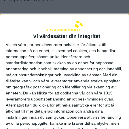
Vi värdesätter din integritet
Vi och våra partners levenrorer och/eller får åtkomst till
information på en enhet, till exempel cookies, och behandlar
personuppgifter, såsom unika identifierare och
standardinformation som skickas av en enhet for anpassad
annonsering och innehåll, mätning av annonsering och innehåll,
målgruppsundersokningar och utveckling av tjänster.
Med din
tillåtelse kan vi och våra leverantörer använda exakta uppgifter
om geografisk positionering och identifiering via skanning av
enheten. Du kan klicka för att godkänna vår och våra 1019
Mästarna på besök i VSK:s
leverantörers uppgiftsbehandling enligt beskrivningen ovan.
Alternativt kan du klicka för att neka samtycke eller för att få
historiska hemmapremiär
åtkomst till mer detaljerad information och ändra dina
20 september 2024 13:00
inställningar innan du samtycker.
Observera att viss behandling
av dina personuppgifter kanske inte kräver ditt samtycke, men