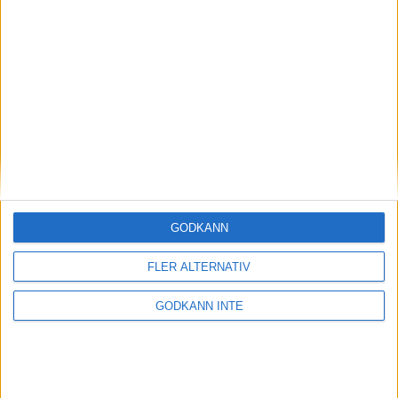
Blandad kompott från de
allsvenska damgrupperna
14 september 2024 20:29
GODKÄNN
FLER ALTERNATIV
GODKÄNN INTE