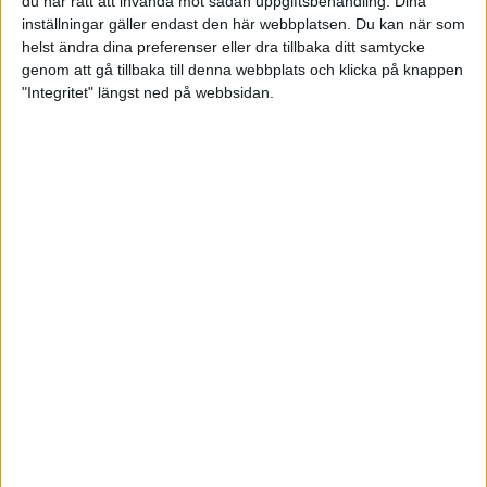
du har rätt att invända mot sådan uppgiftsbehandling. Dina
inställningar gäller endast den här webbplatsen. Du kan när som
helst ändra dina preferenser eller dra tillbaka ditt samtycke
genom att gå tillbaka till denna webbplats och klicka på knappen
"Integritet" längst ned på webbsidan.
AIK BK H inledde årets
allsvenska serie med dubbla
bortasegrar
15 september 2024 18:40