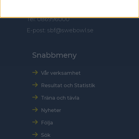
Kontakt
Tel: 086996000
E-post: sbf@swebowl.se
Snabbmeny
Vår verksamhet
Resultat och Statistik
Träna och tävla
Nyheter
Följa
Sök