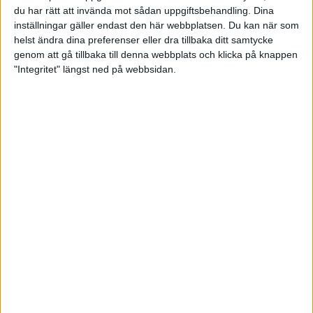
du har rätt att invända mot sådan uppgiftsbehandling. Dina
inställningar gäller endast den här webbplatsen. Du kan när som
helst ändra dina preferenser eller dra tillbaka ditt samtycke
genom att gå tillbaka till denna webbplats och klicka på knappen
"Integritet" längst ned på webbsidan.
Enbart hemmasegrar i Syd- och
Mellanallsvenskan
24 november 2024 18:57