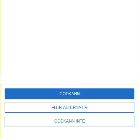
Obesegrade: Spader Dam F och
Sundbyberg
23 november 2024 20:16
GODKÄNN
FLER ALTERNATIV
GODKÄNN INTE