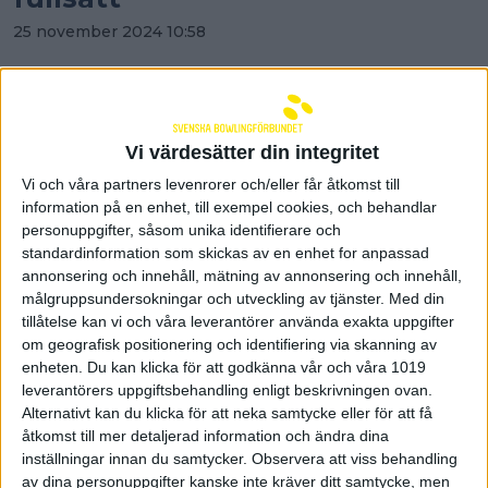
25 november 2024 10:58
Vi värdesätter din integritet
Vi och våra partners levenrorer och/eller får åtkomst till
information på en enhet, till exempel cookies, och behandlar
personuppgifter, såsom unika identifierare och
standardinformation som skickas av en enhet for anpassad
annonsering och innehåll, mätning av annonsering och innehåll,
målgruppsundersokningar och utveckling av tjänster.
Med din
tillåtelse kan vi och våra leverantörer använda exakta uppgifter
om geografisk positionering och identifiering via skanning av
enheten. Du kan klicka för att godkänna vår och våra 1019
leverantörers uppgiftsbehandling enligt beskrivningen ovan.
AIK vann viktig match mot
Alternativt kan du klicka för att neka samtycke eller för att få
Högland i slutspelskampen
åtkomst till mer detaljerad information och ändra dina
inställningar innan du samtycker.
Observera att viss behandling
24 november 2024 20:19
av dina personuppgifter kanske inte kräver ditt samtycke, men