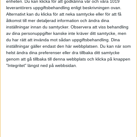
enheten. Du kan klicka för att godkänna vår och våra 1019
som tidigt tog kommandot i matchen med 4-1 i
leverantörers uppgiftsbehandling enligt beskrivningen ovan.
första serien. När det sedan följdes upp med 5-0 i
Alternativt kan du klicka för att neka samtycke eller för att få
andra så ville det mycket till att Eva skulle kunna
åtkomst till mer detaljerad information och ändra dina
vända matchen. De gjorde ett försök i tredje serien,
inställningar innan du samtycker.
Observera att viss behandling
men det räckte inte riktigt hela vägen och Hallandia
av dina personuppgifter kanske inte kräver ditt samtycke, men
kunde avgöra matchen redan efter tre serier och till
du har rätt att invända mot sådan uppgiftsbehandling. Dina
slut var det hemmalaget som triumferade med 15-5.
inställningar gäller endast den här webbplatsen. Du kan när som
– Vi kämpade på bra och det är skönt när det är
helst ändra dina preferenser eller dra tillbaka ditt samtycke
avgjort i tredje serien. Det är fortfarande många
genom att gå tillbaka till denna webbplats och klicka på knappen
matcher kvar så det är viktigt att vi hänger på i
"Integritet" längst ned på webbsidan.
botten, säger Hallandias Yvonne Martinsson
Tack vare segern har Hallandia nu bara 1 poäng upp
till Eva ovanför strecket. Bäst i matchen var Cecilia
Solén i Eva, som var ende spelare i matchen över
800 med sina 854. I Hallandia var det Yvonne
Martinsson som blev bäst med 797.
Spader Dam - B-K Eva, Stockholm 19-1
Efter matchen mot Hallandia så åkte Eva vidare till
Helsingborg, där Spader Dam väntade. Där var