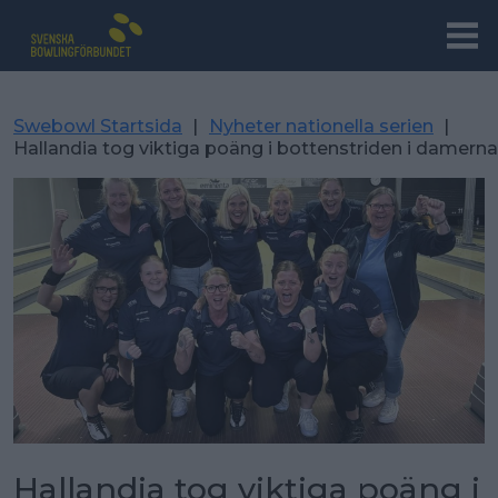
Swebowl Startsida
|
Nyheter nationella serien
|
Hallandia tog viktiga poäng i bottenstriden i damernas
Hallandia tog viktiga poäng i