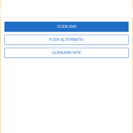
Sponsorer och samarbetspartners
GODKÄNN
FLER ALTERNATIV
GODKÄNN INTE
Här hittar du Svenska Bowlingförbundets
medlemsrabatt på Strawberry