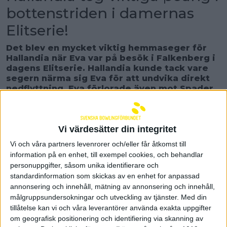
bottenstriden i damernas
Elitserie!
Det blev en mycket viktig hemmaseger för
Hallandia när Eva var på besök i Falkenberg i
dagens Elitserie. Hallandia kunde tack vare
segern närma sig Eva för att undvika direkt
nedflyttning. Eva förlorade även mot Spader
Dam i Helsingborg. Samtidigt ångar X-Calibur
på i toppen av serien med seger över AIK.
– En väldigt viktig seger idag. Det var en
Vi värdesätter din integritet
riktigt måstematch, säger Yvonne Martinsson
Vi och våra partners levenrorer och/eller får åtkomst till
i Hallandia
information på en enhet, till exempel cookies, och behandlar
BK Hallandia - B-K Eva, Stockholm 15-5
personuppgifter, såsom unika identifierare och
standardinformation som skickas av en enhet for anpassad
Det var som Yvonne säger en riktig måstematch för
annonsering och innehåll, mätning av annonsering och innehåll,
Hallandia när Eva kom på besök på lördagen. Läget
målgruppsundersokningar och utveckling av tjänster.
Med din
inför matchen var att Hallandia var jumbo på 2
tillåtelse kan vi och våra leverantörer använda exakta uppgifter
poäng, medan Eva låg på platsen ovanför, som
om geografisk positionering och identifiering via skanning av
innebär kval, med 5 poäng. Och det var Hallandia