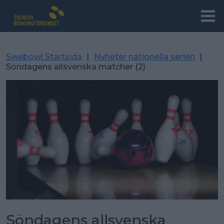
Swebowl Startsida
|
Nyheter nationella serien
|
Söndagens allsvenska matcher (2)
Söndagens allsvenska