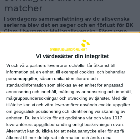
matcher
I söndagens sammanfattning av de allsvenska
serierna blev det en seger och en förlust för BK
Glam i herrarnas Mellanallsvenska. Först vann
Örebrolaget mot Stureby BK F men var sedan
chanslösa mot Matteus-Pojkarna BK.
I damernas Norra Allsvenska vann både
Vi värdesätter din integritet
Sundbybergs IK och Team Sollentuna mot
Vi och våra partners levenrorer och/eller får åtkomst till
gästande Sandvikens AIK BK BD.
information på en enhet, till exempel cookies, och behandlar
BK Glams stockholmsbesök under söndagen
personuppgifter, såsom unika identifierare och
inleddes med match mot Stureby BK F i Högdalens
standardinformation som skickas av en enhet for anpassad
bowlingpalatz. Gästerna lyckades vinna en
annonsering och innehåll, mätning av annonsering och innehåll,
välspelad match med 12-7 efter att ett bord slutat
målgruppsundersokningar och utveckling av tjänster.
Med din
oavgjort i den andra serien. Glam grundlade segern i
tillåtelse kan vi och våra leverantörer använda exakta uppgifter
den tredje serien som laget vann med 5-0 och
om geografisk positionering och identifiering via skanning av
punkterade matchen med ledning 10-4 inför
enheten. Du kan klicka för att godkänna vår och våra 1017
avslutningen.
leverantörers uppgiftsbehandling enligt beskrivningen ovan.
Alternativt kan du klicka för att neka samtycke eller för att få
Glam hade två spelare individuellt över 900 med
åtkomst till mer detaljerad information och ändra dina