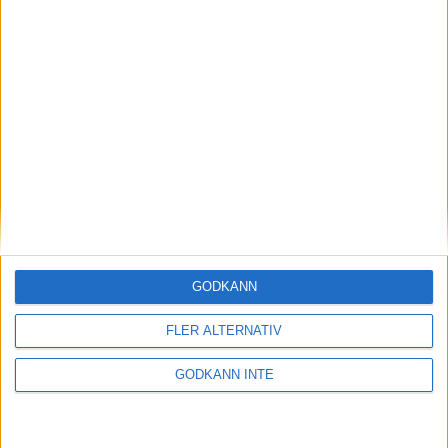
Stark säsongsstart i
Sydallsvenskan
13 september 2025 19:54
GODKÄNN
FLER ALTERNATIV
GODKÄNN INTE