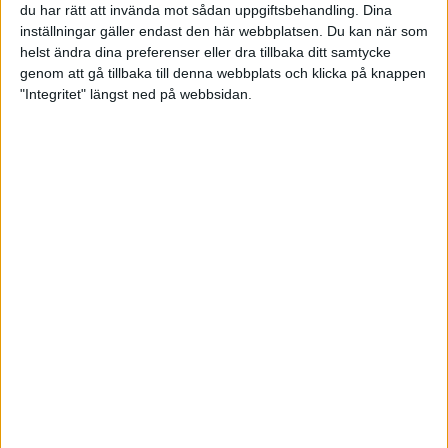
du har rätt att invända mot sådan uppgiftsbehandling. Dina
inställningar gäller endast den här webbplatsen. Du kan när som
helst ändra dina preferenser eller dra tillbaka ditt samtycke
genom att gå tillbaka till denna webbplats och klicka på knappen
"Integritet" längst ned på webbsidan.
Full House avslutade helgen
med seger
14 september 2025 14:54