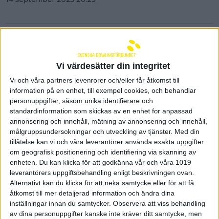
Vi värdesätter din integritet
Vi och våra partners levenrorer och/eller får åtkomst till
information på en enhet, till exempel cookies, och behandlar
personuppgifter, såsom unika identifierare och
standardinformation som skickas av en enhet for anpassad
annonsering och innehåll, mätning av annonsering och innehåll,
målgruppsundersokningar och utveckling av tjänster.
Med din
tillåtelse kan vi och våra leverantörer använda exakta uppgifter
om geografisk positionering och identifiering via skanning av
enheten. Du kan klicka för att godkänna vår och våra 1019
Sammandraget i damernas
leverantörers uppgiftsbehandling enligt beskrivningen ovan.
Elitserie avslutat
Alternativt kan du klicka för att neka samtycke eller för att få
åtkomst till mer detaljerad information och ändra dina
14 september 2025 17:54
inställningar innan du samtycker.
Observera att viss behandling
av dina personuppgifter kanske inte kräver ditt samtycke, men