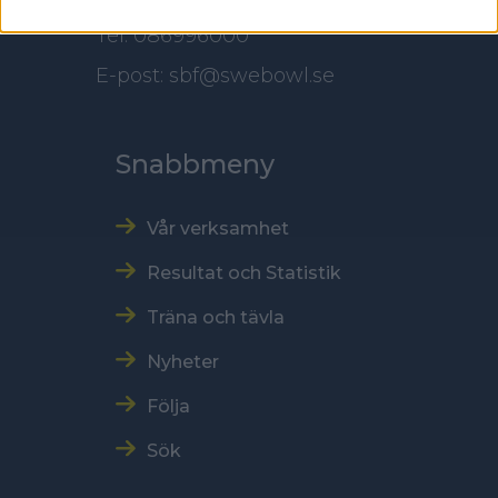
Tel: 086996000
E-post: sbf@swebowl.se
Snabbmeny
Vår verksamhet
Resultat och Statistik
Träna och tävla
Nyheter
Följa
Sök