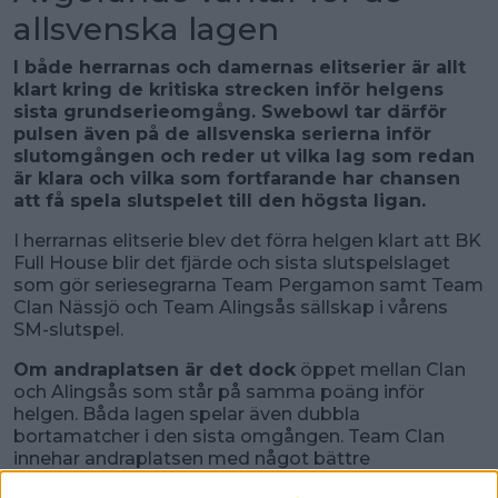
allsvenska lagen
I både herrarnas och damernas elitserier är allt
klart kring de kritiska strecken inför helgens
sista grundserieomgång. Swebowl tar därför
pulsen även på de allsvenska serierna inför
slutomgången och reder ut vilka lag som redan
är klara och vilka som fortfarande har chansen
att få spela slutspelet till den högsta ligan.
I herrarnas elitserie blev det förra helgen klart att BK
Full House blir det fjärde och sista slutspelslaget
som gör seriesegrarna Team Pergamon samt Team
Clan Nässjö och Team Alingsås sällskap i vårens
SM-slutspel.
Om andraplatsen är det dock
öppet mellan Clan
och Alingsås som står på samma poäng inför
helgen. Båda lagen spelar även dubbla
bortamatcher i den sista omgången. Team Clan
innehar andraplatsen med något bättre
poängskillnad och möter Ludvika BK och BK Tegnér