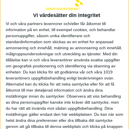
Säffle. Alingsås möter i sin tur Kulladals BS och IS
Göta.
Vi värdesätter din integritet
BK Ludvika blir degraderade till allsvenskan och
Kulladals BS och BK Tegnér Säffle måste kvala för
Vi och våra partners levenrorer och/eller får åtkomst till
att hålla sig kvar i den högsta ligan. Men kampen
information på en enhet, till exempel cookies, och behandlar
om vilka allsvenska lag Kulladal och Tegnér får
personuppgifter, såsom unika identifierare och
möta är i högsta grad öppen även inför helgens 21:a
standardinformation som skickas av en enhet for anpassad
och sista grundserieomgång.
annonsering och innehåll, mätning av annonsering och innehåll,
målgruppsundersokningar och utveckling av tjänster.
Med din
I Mellanallsvenskan är AIK BK
och IK
tillåtelse kan vi och våra leverantörer använda exakta uppgifter
Gotlandspärlan redan klara för positivt slutspel från
om geografisk positionering och identifiering via skanning av
grupp A då tvåan Stureby F inte får kvala uppåt där
enheten. Du kan klicka för att godkänna vår och våra 1019
föreningens A-lag redan spelar.
leverantörers uppgiftsbehandling enligt beskrivningen ovan.
I grupp B blir helgen däremot en riktig nagelbitare
Alternativt kan du klicka för att neka samtycke eller för att få
för BK Matteus-Pojkarna, som redan spelat klart
åtkomst till mer detaljerad information och ändra dina
sina matcher, om de får göra redan klara
inställningar innan du samtycker.
Observera att viss behandling
seriesegrarna Västerås SK sällskap.
av dina personuppgifter kanske inte kräver ditt samtycke, men
du har rätt att invända mot sådan uppgiftsbehandling. Dina
Matteus-Pojkarna har två poäng och ynka två
inställningar gäller endast den här webbplatsen. Du kan när som
poäng bättre poängskillnad tillgodo på jagande
helst ändra dina preferenser eller dra tillbaka ditt samtycke
Sundbybergs IK som har två matcher kvar att spela
genom att gå tillbaka till denna webbplats och klicka på knappen