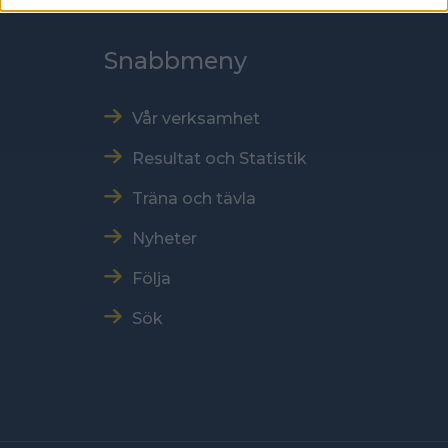
Snabbmeny
Vår verksamhet
Resultat och Statistik
Träna och tävla
Nyheter
Följa
Sök