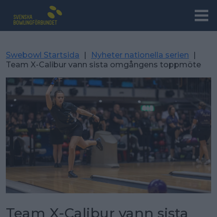
Swebowl Startsida
|
Nyheter nationella serien
|
Team X-Calibur vann sista omgångens toppmöte
Team X-Calibur vann sista