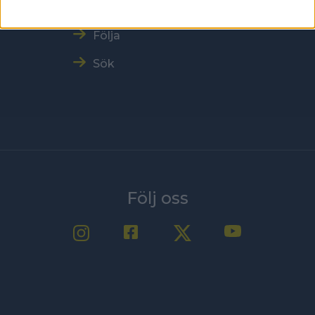
Nyheter
Följa
Sök
Följ oss