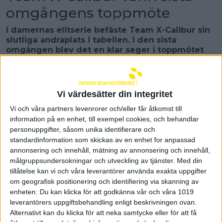
omgångens toppmöte
I damernas elitserie befäste Team X-Calibur sin
slutliga andraplats i tabellen. I den sista
omgången blev det en klar seger i toppmötet
mot gästande BK Högland.
– Vi gjorde en jättebra prestation idag och vi ser
fram emot slutspelet, säger Hanna Engberg i X-
Vi värdesätter din integritet
Calibur.
Vi och våra partners levenrorer och/eller får åtkomst till
Det spelades endast två matcher på lördagen i
information på en enhet, till exempel cookies, och behandlar
damernas elitserie. Spader Dam spelade klart redan
personuppgifter, såsom unika identifierare och
i den näst sista omgången och blev då klara
standardinformation som skickas av en enhet for anpassad
seriesegrare efter seger i seriefinalen mot Team X-
annonsering och innehåll, mätning av annonsering och innehåll,
Calibur. I den sista omgången visade nu Team X-
målgruppsundersokningar och utveckling av tjänster.
Med din
Calibur upp ett mycket starkt spel när de på
tillåtelse kan vi och våra leverantörer använda exakta uppgifter
hemmaplan besegrade tabelltrean BK Högland
om geografisk positionering och identifiering via skanning av
med klara 15-5.
enheten. Du kan klicka för att godkänna vår och våra 1019
– Det var en bra match av oss och det är alltid bra
leverantörers uppgiftsbehandling enligt beskrivningen ovan.
att möta bra motstånd inför slutspelet. I matchen
Alternativt kan du klicka för att neka samtycke eller för att få