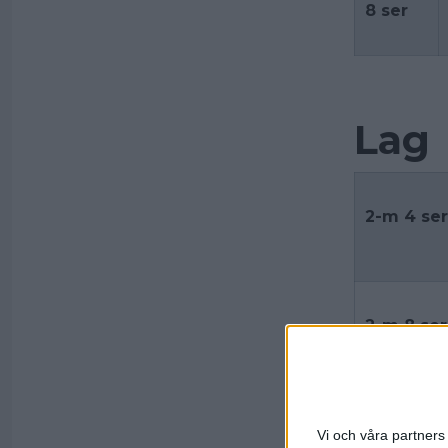
8 ser
Lag
2-m 4 ser
2-m 8 ser
Vi och våra partners 