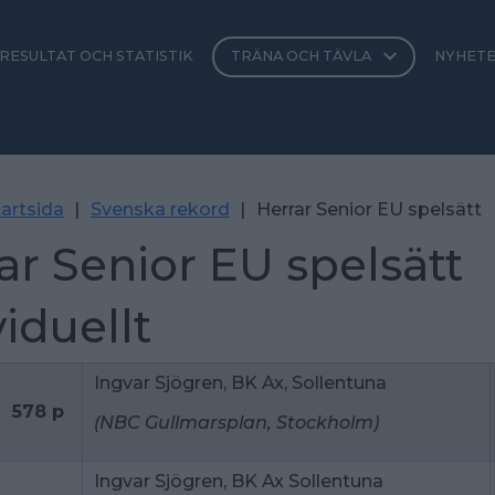
RESULTAT OCH STATISTIK
TRÄNA OCH TÄVLA
NYHET
artsida
|
Svenska rekord
|
Herrar Senior EU spelsätt
ar Senior EU spelsätt
viduellt
Ingvar Sjögren, BK Ax, Sollentuna
578 p
(NBC Gullmarsplan, Stockholm)
Ingvar Sjögren, BK Ax Sollentuna