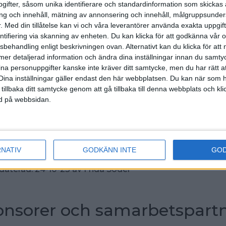
ifter, såsom unika identifierare och standardinformation som skickas 
BK 
g och innehåll, mätning av annonsering och innehåll, målgruppsunde
Lütt
.
Med din tillåtelse kan vi och våra leverantörer använda exakta uppgif
Jon
1502 p
entifiering via skanning av enheten. Du kan klicka för att godkänna vår
sbehandling enligt beskrivningen ovan. Alternativt kan du klicka för att
(NBC
ll mer detaljerad information och ändra dina inställningar innan du samty
ina personuppgifter kanske inte kräver ditt samtycke, men du har rätt 
BK 
Dina inställningar gäller endast den här webbplatsen. Du kan när som h
Lütt
r
2902
 tillbaka ditt samtycke genom att gå tillbaka till denna webbplats och k
p
ned på webbsidan.
(NBC
RNATIV
GODKÄNN INTE
GO
daterad:
24-10-23
av
Frida Söder
nsorer och samarbetspart