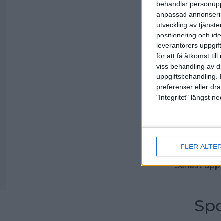
behandlar personuppg
anpassad annonserin
utveckling av tjänster
3-m 6 ser
positionering och id
leverantörers uppgift
för att få åtkomst ti
viss behandling av d
uppgiftsbehandling. 
3-m 12 se
preferenser eller dra
"Integritet" längst 
FLER ALTE
Senast upp
Spo