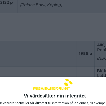
2122 p
(Palace Bowl, Köping)
AIK,
Robi
1986 p
(NBC
BK 
Lütt
3931 p
(Bel
Vi värdesätter din integritet
levenrorer och/eller får åtkomst till information på en enhet, till exempe