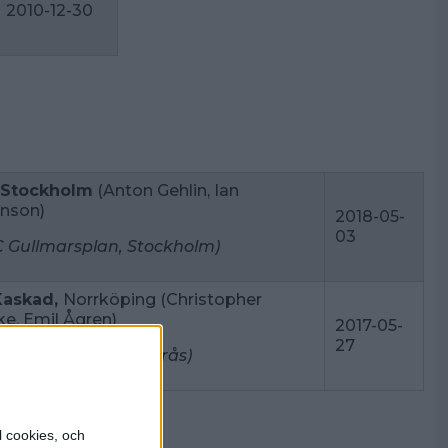
2010-12-30
 Stockholm
(Anton Gehlin, Ian
nson)
2018-05-
03
 Gullmarsplan, Stockholm)
Kaskad,
Norrköping (Christopher
ke, Emil Ågren)
2017-05-
27
levue Bowling, Västerås)
l cookies, och