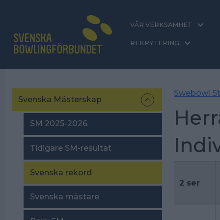
VÅR VERKSAMHET
REKRYTERING
Swebowl St
Svenska Mästerskap
Herr
SM 2025-2026
Indi
Tidigare SM-resultat
Svenska rekord
2 ser
Svenska mästare