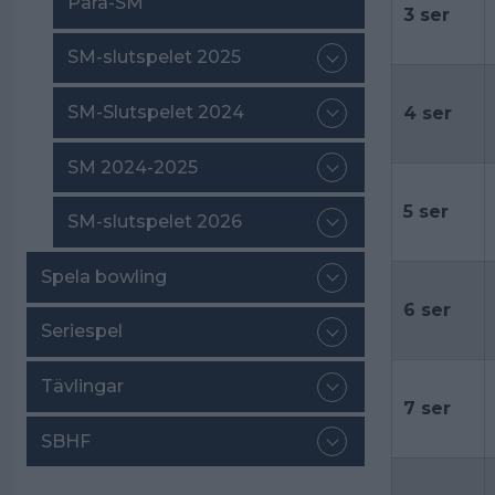
Para-SM
3 ser
SM-slutspelet 2025
SM-Slutspelet 2024
4 ser
SM 2024-2025
5 ser
SM-slutspelet 2026
Spela bowling
6 ser
Seriespel
Tävlingar
7 ser
SBHF