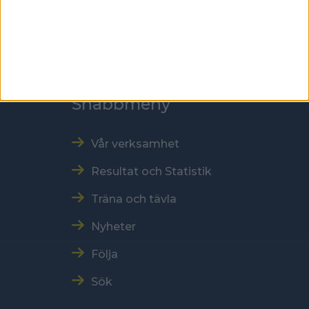
Tel: 086996000
E-post: sbf@swebowl.se
Snabbmeny
Vår verksamhet
Resultat och Statistik
Träna och tävla
Nyheter
Följa
Sök