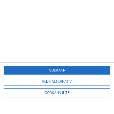
Senast uppdaterad:
25-06-18
av
Frida Söder
Svenska Mästerskap
SM 2025-2026
Tidigare SM-resultat
Svenska rekord
Svenska mästare
GODKÄNN
Para-SM
FLER ALTERNATIV
SM-slutspelet 2025
GODKÄNN INTE
SM-Slutspelet 2024