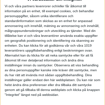
04
Örebro)
Vi och våra partners levenrorer och/eller får åtkomst till
information på en enhet, till exempel cookies, och behandlar
Jesper Svensson,
personuppgifter, såsom unika identifierare och
2015-
Team Pergamon BC,
8
04-
standardinformation som skickas av en enhet for anpassad
2024 p
Partille
(Strike & Co,
ser
04
annonsering och innehåll, mätning av annonsering och innehåll,
Örebro)
målgruppsundersokningar och utveckling av tjänster.
Med din
tillåtelse kan vi och våra leverantörer använda exakta uppgifter
Martin Paulsson,
om geografisk positionering och identifiering via skanning av
2014-
Kulladals BS,
enheten. Du kan klicka för att godkänna vår och våra 1019
12
2852
04-
Malmö
(Bowling
leverantörers uppgiftsbehandling enligt beskrivningen ovan.
ser
p
20
Arena, Jönköping)
Alternativt kan du klicka för att neka samtycke eller för att få
åtkomst till mer detaljerad information och ändra dina
inställningar innan du samtycker.
Observera att viss behandling
James Gruffman,
av dina personuppgifter kanske inte kräver ditt samtycke, men
Wåxnäs BC,
2012-
du har rätt att invända mot sådan uppgiftsbehandling. Dina
18
4286
Karlstad
(Baltiska
04-
inställningar gäller endast den här webbplatsen. Du kan när som
ser
p
Bowlinghallen,
08
helst ändra dina preferenser eller dra tillbaka ditt samtycke
Malmö)
genom att gå tillbaka till denna webbplats och klicka på knappen
"Integritet" längst ned på webbsidan.
James Gruffman,
Wåxnäs
2012-