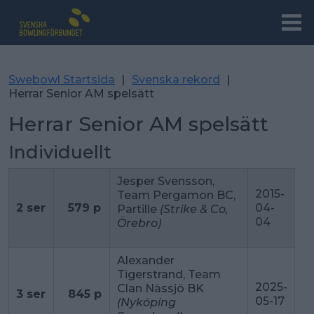
Swebowl Startsida
|
Svenska rekord
|
Herrar Senior AM spelsätt
Herrar Senior AM spelsätt
Individuellt
Jesper Svensson,
2015-
Team Pergamon BC,
2 ser
579 p
04-
Partille
(Strike & Co,
04
Örebro)
Alexander
Tigerstrand, Team
2025-
Clan Nässjö BK
3 ser
845 p
05-17
(Nyköping