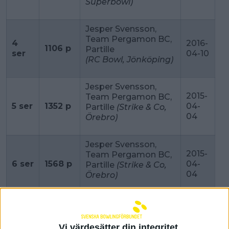
Superbowl)
Jesper Svensson,
Team Pergamon BC,
4
2016-
1106 p
Partille
ser
04-10
(RC Bowl, Jönköping)
Jesper Svensson,
2015-
Team Pergamon BC,
5 ser
1352 p
04-
Partille
(Strike & Co,
04
Örebro)
Jesper Svensson,
2015-
Team Pergamon BC,
6 ser
1568 p
04-
Partille
(Strike & Co,
04
Örebro)
Jesper Svensson,
2015-
Team Pergamon BC,
7 ser
1805 p
04-
Partille
(Strike & Co,
Vi värdesätter din integritet