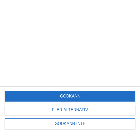
SM-Slutspelet 2024
SM 2024-2025
SM-slutspelet 2026
Spela bowling
Seriespel
Tävlingar
GODKÄNN
SBHF
FLER ALTERNATIV
GODKÄNN INTE
Sponsorer och samarbetspartners