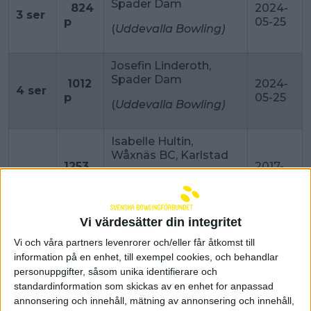
Spader Dam
824
2024-
3 ser
p
05-25
(
Uddevalla Bowling)
Josefin Linderoth,
Spader Dam
1012
2024-
4 ser
p
05-25
(
Uddevalla Bowling)
Isabelle Hultin,
Wåxnäs BC, Karlstad
1253
2017-
5 ser
p
(Bellevue Bowling,
05-13
Västerås)
Vi värdesätter din integritet
Isabelle Hultin,
Vi och våra partners levenrorer och/eller får åtkomst till
Wåxnäs BC, Karlstad
1489
2017-
information på en enhet, till exempel cookies, och behandlar
6 ser
p
(Bellevue Bowling,
05-13
personuppgifter, såsom unika identifierare och
Västerås)
standardinformation som skickas av en enhet for anpassad
annonsering och innehåll, mätning av annonsering och innehåll,