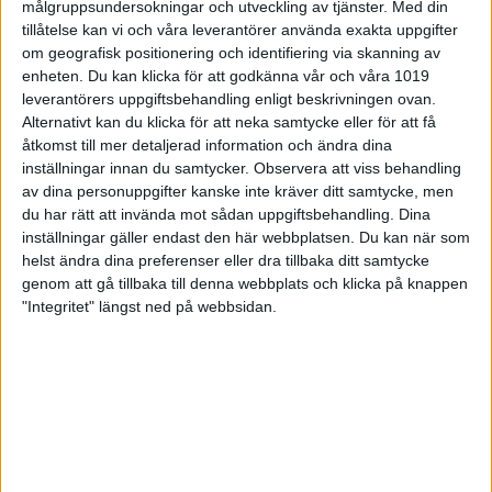
målgruppsundersokningar och utveckling av tjänster.
Med din
Isabelle Hultin,
tillåtelse kan vi och våra leverantörer använda exakta uppgifter
Wåxnäs BC, Karlstad
1702
2017-
om geografisk positionering och identifiering via skanning av
7 ser
p
(Bellevue Bowling,
05-13
enheten. Du kan klicka för att godkänna vår och våra 1019
Västerås)
leverantörers uppgiftsbehandling enligt beskrivningen ovan.
Alternativt kan du klicka för att neka samtycke eller för att få
åtkomst till mer detaljerad information och ändra dina
Isabelle Hultin,
inställningar innan du samtycker.
Observera att viss behandling
Wåxnäs BC, Karlstad
av dina personuppgifter kanske inte kräver ditt samtycke, men
1992
2017-
8 ser
du har rätt att invända mot sådan uppgiftsbehandling. Dina
p
(Bellevue Bowling,
05-13
inställningar gäller endast den här webbplatsen. Du kan när som
Västerås)
helst ändra dina preferenser eller dra tillbaka ditt samtycke
genom att gå tillbaka till denna webbplats och klicka på knappen
"Integritet" längst ned på webbsidan.
Lag
BK Högland
, Nässjö (Ida
2-
Andersson, Sabina
m
2017-
Asplund)
4
1977
04-
ser
p