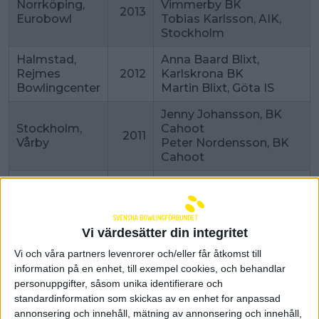
Norrköping,
Vimmerby BK
2013
Eurobowl
Tobias Karlsson, AIK,
Stockholm
Halmstad,
Anna Baard Blixt,
Rejmes
2012
Karlskrona BK
Bowlingcenter
Martin Blixt, Göta IS
Jenny Johansson, BK
Stockholm,
Cahoot
2011
Vårby
Peter Nordensson, BK
Cahoot
Eva Larsson, BK
Malmö,
Högland
2010
Baltiska
Peter Eriksson,
Kulladals BS
Vi värdesätter din integritet
Anna Mattsson-Baard,
Vi och våra partners levenrorer och/eller får åtkomst till
Örebro, Strike
2009
Scandinavia BC
information på en enhet, till exempel cookies, och behandlar
& Co
Martin Blixt, IS Göta
personuppgifter, såsom unika identifierare och
standardinformation som skickas av en enhet for anpassad
Benita Hermansson,
annonsering och innehåll, mätning av annonsering och innehåll,