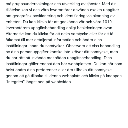
Team Vasa BC
Gävle
2008
målgruppsundersokningar och utveckling av tjänster.
Med din
Anders Hermansson,
tillåtelse kan vi och våra leverantörer använda exakta uppgifter
Ludvika BK
om geografisk positionering och identifiering via skanning av
enheten. Du kan klicka för att godkänna vår och våra 1019
Rebecka Larsen, BK
leverantörers uppgiftsbehandling enligt beskrivningen ovan.
Högland, Nässjö
Falkenberg
2007
Alternativt kan du klicka för att neka samtycke eller för att få
Kim Ojala, Team
Mariestad BC
åtkomst till mer detaljerad information och ändra dina
inställningar innan du samtycker.
Observera att viss behandling
Ulla, Nordström, BK
av dina personuppgifter kanske inte kräver ditt samtycke, men
Skrufscha, Vänersborg
du har rätt att invända mot sådan uppgiftsbehandling. Dina
Eksjö
2006
Christer Nordström, BK
inställningar gäller endast den här webbplatsen. Du kan när som
Skrufscha, Vänersborg
helst ändra dina preferenser eller dra tillbaka ditt samtycke
genom att gå tillbaka till denna webbplats och klicka på knappen
Nina Flack, Örgryte IS,
"Integritet" längst ned på webbsidan.
Göteborg
Eskilstuna
2005
Anders Magnhammar,
BK Joker, Göteborg
Helén Johnsson, Spader
Jönköping,
Dam, Helsingborg
2004
Arena
Anders Öhman,
Sundbybergs IK