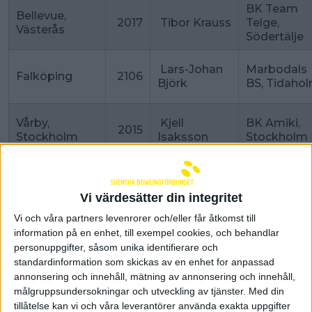
BK Team
Bellevue,
2017
Tibor Krauss
Telge,
Västerås
Södertälje
Lars-Johan
Marbodals
Falköping
2106
Björk
BS, Tidaho
Vårby,
Kjell
BK Amiki,
2015
Stockholm
Isaksson
Stockholm
DN-
Strike & Co,
Rolf
2014
Expressen I
Göteborg
Broström
Vi värdesätter din integritet
Sthlm
Vi och våra partners levenrorer och/eller får åtkomst till
Eskilstuna
Anders
information på en enhet, till exempel cookies, och behandlar
2013
IK Hephata
Bowlingcenter
Nordell
personuppgifter, såsom unika identifierare och
standardinformation som skickas av en enhet for anpassad
annonsering och innehåll, mätning av annonsering och innehåll,
O'Learys,
Team
2012
Pertti Lehto
målgruppsundersokningar och utveckling av tjänster.
Med din
Skövde
Enköping 
tillåtelse kan vi och våra leverantörer använda exakta uppgifter