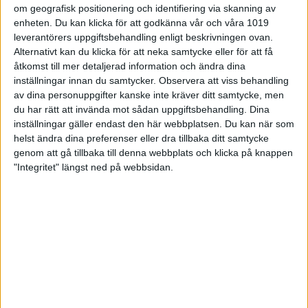
om geografisk positionering och identifiering via skanning av
Vårby,
Kjell-Åke
Mini Arccus
enheten. Du kan klicka för att godkänna vår och våra 1019
2011
Stockholm
Johansson
Club
leverantörers uppgiftsbehandling enligt beskrivningen ovan.
Alternativt kan du klicka för att neka samtycke eller för att få
DN-
Strike & Co,
åtkomst till mer detaljerad information och ändra dina
2010
Leif Sävkvist
Expressens
Göteborg
inställningar innan du samtycker.
Observera att viss behandling
IF
av dina personuppgifter kanske inte kräver ditt samtycke, men
du har rätt att invända mot sådan uppgiftsbehandling. Dina
Vårby,
Stig
2009
Bofors BK
Stockholm
Hermansson
inställningar gäller endast den här webbplatsen. Du kan när som
helst ändra dina preferenser eller dra tillbaka ditt samtycke
Nöjesfabriken,
Wasilis
IK Cyrus,
genom att gå tillbaka till denna webbplats och klicka på knappen
2008
Karlstad
Rilund
Jönköping
"Integritet" längst ned på webbsidan.
Frölunda,
Lars
BK Örnen,
2007
Göteborg
Strandberg
Norrköping
Hovet
Vårby,
2006
Erik Persson
OldBoys BK
Stockholm
Stockholm
Vilbergen,
Torbjörn
Sollentuna
2005
Norrköping
Karlsson
BwK