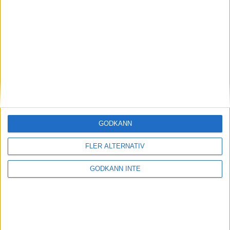
Team X-Calibur vann andra
finalmatchen mot mästarna
17 maj 2026 15:50
GODKÄNN
FLER ALTERNATIV
GODKÄNN INTE