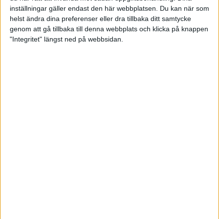
inställningar gäller endast den här webbplatsen. Du kan när som
helst ändra dina preferenser eller dra tillbaka ditt samtycke
genom att gå tillbaka till denna webbplats och klicka på knappen
"Integritet" längst ned på webbsidan.
Stort reportage i Sportbladet
om SM-slutspelet
18 maj 2026 16:55