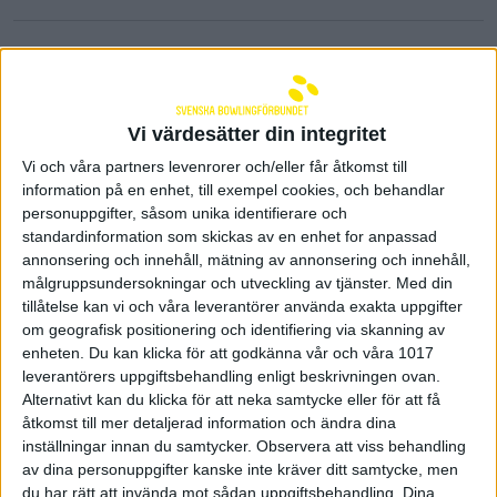
Vi värdesätter din integritet
Vi och våra partners levenrorer och/eller får åtkomst till
information på en enhet, till exempel cookies, och behandlar
personuppgifter, såsom unika identifierare och
standardinformation som skickas av en enhet for anpassad
annonsering och innehåll, mätning av annonsering och innehåll,
målgruppsundersokningar och utveckling av tjänster.
Med din
tillåtelse kan vi och våra leverantörer använda exakta uppgifter
om geografisk positionering och identifiering via skanning av
Guldavgörandet i slutspelet i
enheten. Du kan klicka för att godkänna vår och våra 1017
leverantörers uppgiftsbehandling enligt beskrivningen ovan.
Sportspegeln
Alternativt kan du klicka för att neka samtycke eller för att få
18 maj 2026 17:03
åtkomst till mer detaljerad information och ändra dina
inställningar innan du samtycker.
Observera att viss behandling
av dina personuppgifter kanske inte kräver ditt samtycke, men
du har rätt att invända mot sådan uppgiftsbehandling. Dina