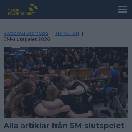
Swebowl Startsida
|
NYHETER
|
SM-slutspelet 2026
Alla artiklar från SM-slutspelet