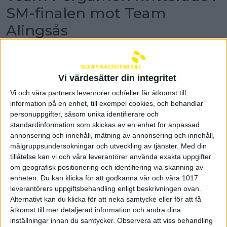
SM-finalen mot Team
Alingsås
Team Pergamon BC kom igen starkt i herrarnas
SM-final. Ett ruggigt fokuserat Partillelag
kvitterade finalmötet genom seger med 13-7
Vi värdesätter din integritet
mot Team Alingsås efter en urstark avslutning.
Vi och våra partners levenrorer och/eller får åtkomst till
– Det kändes jättebra med tanke på det var så
information på en enhet, till exempel cookies, och behandlar
nära i den första matchen. Vi vet vad vi gjorde
personuppgifter, såsom unika identifierare och
för fel förra gången och rättade till det, säger
standardinformation som skickas av en enhet for anpassad
Pergamons unga slutspelsdebutant Erik Larsson
annonsering och innehåll, mätning av annonsering och innehåll,
som storspelade med hela 981 poäng.
målgruppsundersokningar och utveckling av tjänster.
Med din
Team Alingsås valde att fortsätta med den långa
tillåtelse kan vi och våra leverantörer använda exakta uppgifter
oljeprofilen efter segern på samma profil i det
om geografisk positionering och identifiering via skanning av
första finalmötet. Men den här gången hade
enheten. Du kan klicka för att godkänna vår och våra 1017
Pergamon gjort sin hemläxa bättre.
leverantörers uppgiftsbehandling enligt beskrivningen ovan.
Alternativt kan du klicka för att neka samtycke eller för att få
Alingsås inledde med att vinna en mycket jämn
åtkomst till mer detaljerad information och ändra dina
första serie med 3-2 där det bara skiljde sju poäng i
inställningar innan du samtycker.
Observera att viss behandling
totalen mellan lagen. Därefter svängde matchen