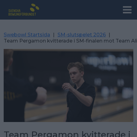
Swebowl Startsida
|
SM-slutspelet 2026
|
Team Pergamon kvitterade i SM-finalen mot Team Al
Team Pergamon kvitterade i