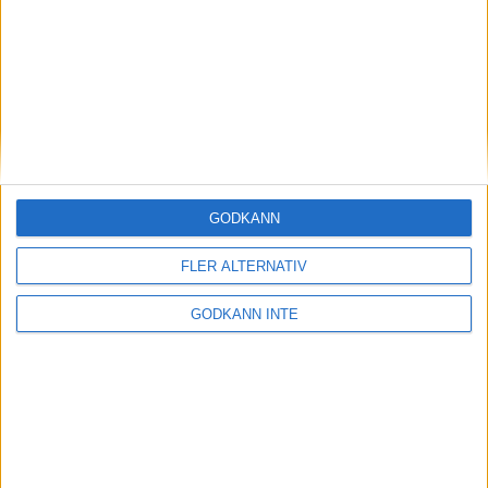
Här hittar du Svenska Bowlingförbundets
medlemsrabatt på Strawberry
GODKÄNN
FLER ALTERNATIV
GODKÄNN INTE