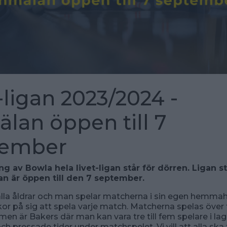
ligan 2023/2024 -
lan öppen till 7
tember
g av Bowla hela livet-ligan står för dörren. Ligan st
n är öppen till den 7 september.
alla åldrar och man spelar matcherna i sin egen hemmah
kor på sig att spela varje match. Matcherna spelas över 
men är Bakers där man kan vara tre till fem spelare i lag
ch pressade tider under matchspelet. Vi vill att alla ska