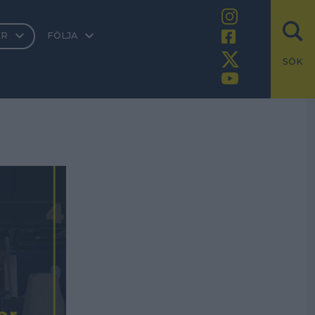
ER
FÖLJA
SÖK