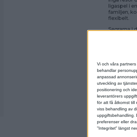
ligaspel i 
familjen, ko
flexibelt.
Segrarna i 
halvdag med
Anmälan til
september.
Ange antal 
Vi och våra partners 
Mer informa
behandlar personuppg
anpassad annonserin
Välkomna ti
utveckling av tjänster
positionering och id
leverantörers uppgift
30 augusti 
för att få åtkomst ti
viss behandling av d
uppgiftsbehandling. 
preferenser eller dra
Spo
"Integritet" längst 