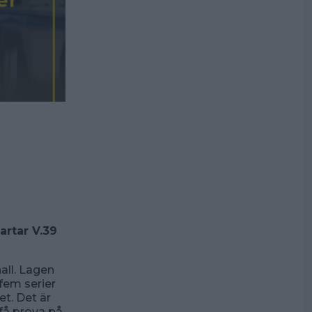
artar V.39
all. Lagen
fem serier
et. Det är
 få prova på