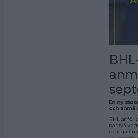
BHL-
anmä
sep
En ny säson
och anmäla
BHL är för 
har två vec
och spelfor
inga resor o