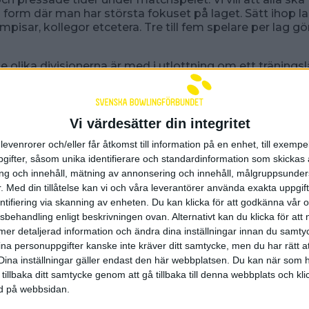
en form där man har största fokuset på laget. Sätt ihop 
mpisar, kollegor etcetera. Tre till fem spelare per lag gö
de olika divisionerna är med i utlottning om ett tränings
 en EBF-utbildad tränare.
l BHL gör man på mail till
sk@swebowl.se
senast torsd
Vi värdesätter din integritet
lag och kontaktuppgifter.
levenrorer och/eller får åtkomst till information på en enhet, till exempe
tion finns i inbjudan
här.
ifter, såsom unika identifierare och standardinformation som skickas 
g och innehåll, mätning av annonsering och innehåll, målgruppsunde
ll en ny säsong av BHL!
.
Med din tillåtelse kan vi och våra leverantörer använda exakta uppgif
entifiering via skanning av enheten. Du kan klicka för att godkänna vår
sbehandling enligt beskrivningen ovan. Alternativt kan du klicka för att
2023 14:32
ll mer detaljerad information och ändra dina inställningar innan du samty
ina personuppgifter kanske inte kräver ditt samtycke, men du har rätt 
Dina inställningar gäller endast den här webbplatsen. Du kan när som h
 tillbaka ditt samtycke genom att gå tillbaka till denna webbplats och k
nsorer och samarbetspart
ned på webbsidan.