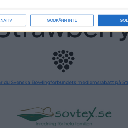
RNATIV
GODKÄNN INTE
GO
tar du Svenska Bowlingförbundets medlemsrabatt på St