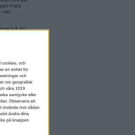
laget med
r det
läger på en
ag 7
l cookies, och
av en enhet for
rsokningar och
ter om geografisk
 och våra 1019
 neka samtycke eller
cker.
Observera att
att invända mot sådan
elst ändra dina
licka på knappen
ners