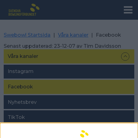
Swebowl Startsida
|
Våra kanaler
|
Facebook
Senast uppdaterad:
23-12-07
av
Tim Davidsson
Våra kanaler
Instagram
Facebook
Nyhetsbrev
TikTok
X