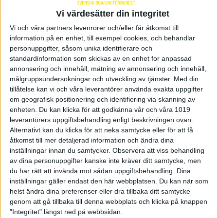
Vi värdesätter din integritet
Youtube
Vi och våra partners levenrorer och/eller får åtkomst till
information på en enhet, till exempel cookies, och behandlar
Svenska Bowlingpodden
personuppgifter, såsom unika identifierare och
standardinformation som skickas av en enhet for anpassad
Följ bowling live
annonsering och innehåll, mätning av annonsering och innehåll,
målgruppsundersokningar och utveckling av tjänster.
Med din
Internationell bowling
tillåtelse kan vi och våra leverantörer använda exakta uppgifter
om geografisk positionering och identifiering via skanning av
enheten. Du kan klicka för att godkänna vår och våra 1019
Media
leverantörers uppgiftsbehandling enligt beskrivningen ovan.
Alternativt kan du klicka för att neka samtycke eller för att få
åtkomst till mer detaljerad information och ändra dina
inställningar innan du samtycker.
Observera att viss behandling
av dina personuppgifter kanske inte kräver ditt samtycke, men
Sponsorer och samarbetspartners
du har rätt att invända mot sådan uppgiftsbehandling. Dina
inställningar gäller endast den här webbplatsen. Du kan när som
helst ändra dina preferenser eller dra tillbaka ditt samtycke
genom att gå tillbaka till denna webbplats och klicka på knappen
"Integritet" längst ned på webbsidan.