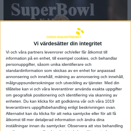
Vi värdesätter din integritet
Vi och våra partners levenrorer och/eller får åtkomst till
information på en enhet, till exempel cookies, och behandlar
personuppgifter, såsom unika identifierare och
standardinformation som skickas av en enhet for anpassad
annonsering och innehåll, mätning av annonsering och innehåll,
målgruppsundersokningar och utveckling av tjänster.
Med din
AIK BK – Team X-Calibur 6-14 (2-3, 1-4, 2-3, 1-4)
tillåtelse kan vi och våra leverantörer använda exakta uppgifter
Team X-Calibur vidare till final med totalt 4-0.
om geografisk positionering och identifiering via skanning av
Team X-Calibur blev för svåra i semifinalen för
enheten. Du kan klicka för att godkänna vår och våra 1019
säsongens uppstickare AIK BK. Favoriterna från
leverantörers uppgiftsbehandling enligt beskrivningen ovan.
Partille följde upp gårdagens seger med att även
Alternativt kan du klicka för att neka samtycke eller för att få
vinna det andra semifinalmötet med 14-6 och
åtkomst till mer detaljerad information och ändra dina
kvalificerade sig därmed till SM-söndagens SM-
inställningar innan du samtycker.
Observera att viss behandling
final.