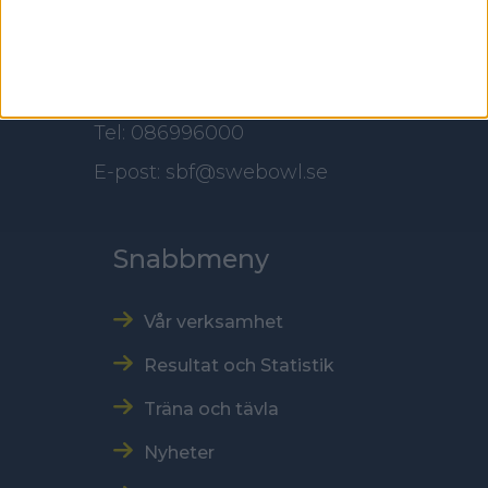
118 60 Stockholm
Kontakt
Tel: 086996000
E-post: sbf@swebowl.se
Snabbmeny
Vår verksamhet
Resultat och Statistik
Träna och tävla
Nyheter