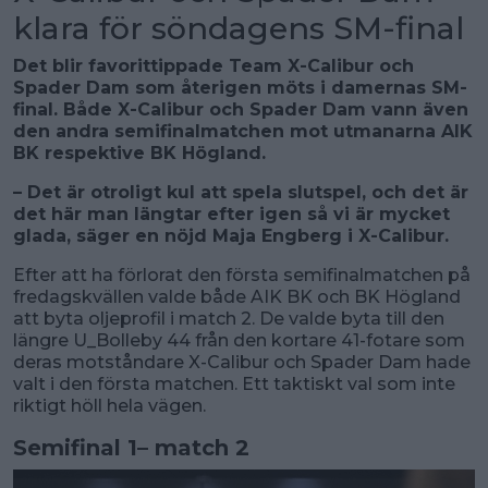
klara för söndagens SM-final
Det blir favorittippade Team X-Calibur och
Spader Dam som återigen möts i damernas SM-
final. Både X-Calibur och Spader Dam vann även
den andra semifinalmatchen mot utmanarna AIK
BK respektive BK Högland.
– Det är otroligt kul att spela slutspel, och det är
det här man längtar efter igen så vi är mycket
glada, säger en nöjd Maja Engberg i X-Calibur.
Efter att ha förlorat den första semifinalmatchen på
fredagskvällen valde både AIK BK och BK Högland
att byta oljeprofil i match 2. De valde byta till den
längre U_Bolleby 44 från den kortare 41-fotare som
deras motståndare X-Calibur och Spader Dam hade
valt i den första matchen. Ett taktiskt val som inte
riktigt höll hela vägen.
Semifinal 1– match 2