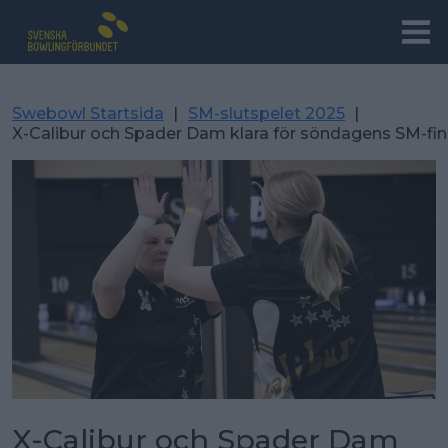
Swebowl Startsida
|
SM-slutspelet 2025
|
X-Calibur och Spader Dam klara för söndagens SM-fin
X-Calibur och Spader Dam